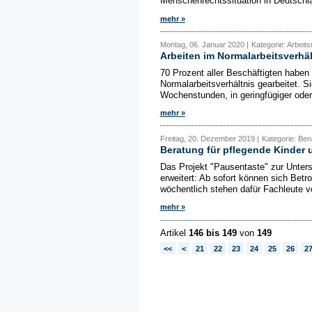
Menschenrechtssituation in Deutschla
mehr »
Montag, 06. Januar 2020 |
Kategorie: Arbeits
Arbeiten im Normalarbeitsverhäl
70 Prozent aller Beschäftigten haben
Normalarbeitsverhältnis gearbeitet. Sie
Wochenstunden, in geringfügiger oder 
mehr »
Freitag, 20. Dezember 2019 |
Kategorie: Ben
Beratung für pflegende Kinder 
Das Projekt "Pausentaste" zur Unters
erweitert: Ab sofort können sich Betr
wöchentlich stehen dafür Fachleute v
mehr »
Artikel
146 bis 149
von
149
<<
<
21
22
23
24
25
26
2