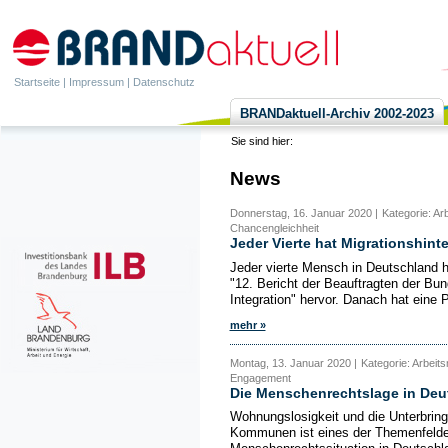
Startseite
|
Impressum
|
Datenschutz
BRANDaktuell-Archiv 2002-2023
Sie sind hier:
News
Donnerstag, 16. Januar 2020 |
Kategorie: Arb
Chancengleichheit
Jeder Vierte hat Migrationshint
Jeder vierte Mensch in Deutschland h
"12. Bericht der Beauftragten der Bun
Integration" hervor. Danach hat eine P
mehr »
Montag, 13. Januar 2020 |
Kategorie: Arbeit
Engagement
Die Menschenrechtslage in Deu
Wohnungslosigkeit und die Unterbri
Kommunen ist eines der Themenfelder,