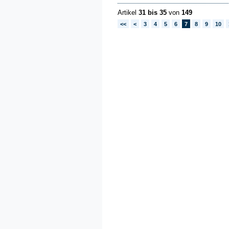
Artikel
31 bis 35
von
149
<<
<
3
4
5
6
7
8
9
10