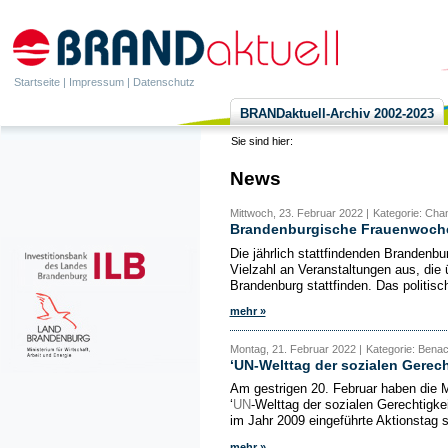
Startseite
|
Impressum
|
Datenschutz
BRANDaktuell-Archiv 2002-2023
Sie sind hier:
News
Mittwoch, 23. Februar 2022 |
Kategorie: Cha
Brandenburgische Frauenwoche:
Die jährlich stattfindenden Brandenb
Vielzahl an Veranstaltungen aus, die
Brandenburg stattfinden. Das politisch
mehr »
Montag, 21. Februar 2022 |
Kategorie: Benac
‘UN-Welttag der sozialen Gerech
Am gestrigen 20. Februar haben die M
‘
UN
-Welttag der sozialen Gerechtigke
im Jahr 2009 eingeführte Aktionstag s
mehr »