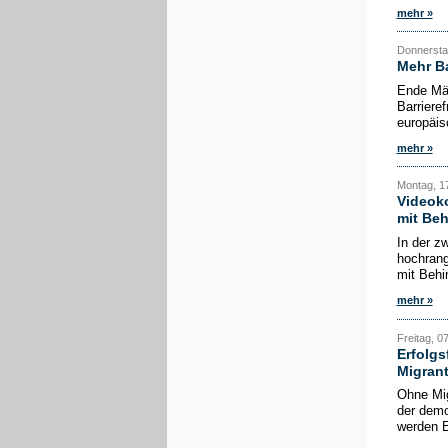
mehr »
Donnerstag
Mehr Ba
Ende Mär
Barriere
europäis
mehr »
Montag, 17
Videoko
mit Be
In der zw
hochrang
mit Behi
mehr »
Freitag, 0
Erfolgs
Migran
Ohne Mig
der demo
werden E