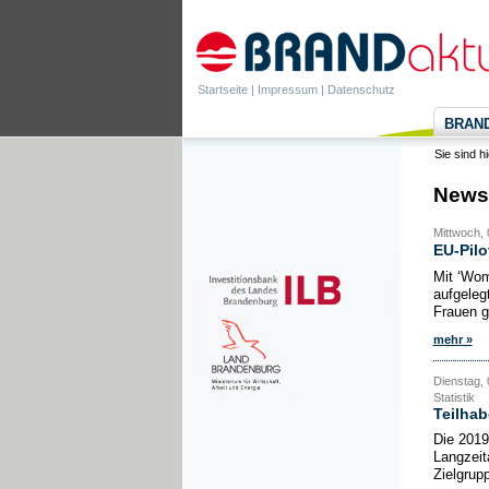
Startseite
|
Impressum
|
Datenschutz
BRANDa
Sie sind h
News
Mittwoch, 
EU-Pilo
Mit ‘Wo
aufgeleg
Frauen ge
mehr »
Dienstag, 
Statistik
Teilha
Die 2019
Langzeit
Zielgrup