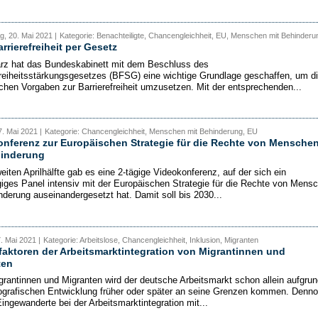
, 20. Mai 2021 |
Kategorie: Benachteiligte, Chancengleichheit, EU, Menschen mit Behinderu
rrierefreiheit per Gesetz
z hat das Bundeskabinett mit dem Beschluss des
freiheitsstärkungsgesetzes (BFSG) eine wichtige Grundlage geschaffen, um d
chen Vorgaben zur Barrierefreiheit umzusetzen. Mit der entsprechenden...
. Mai 2021 |
Kategorie: Chancengleichheit, Menschen mit Behinderung, EU
nferenz zur Europäischen Strategie für die Rechte von Mensche
hinderung
eiten Aprilhälfte gab es eine 2-tägige Videokonferenz, auf der sich ein
iges Panel intensiv mit der Europäischen Strategie für die Rechte von Mens
nderung auseinandergesetzt hat. Damit soll bis 2030...
7. Mai 2021 |
Kategorie: Arbeitslose, Chancengleichheit, Inklusion, Migranten
faktoren der Arbeitsmarktintegration von Migrantinnen und
ten
rantinnen und Migranten wird der deutsche Arbeitsmarkt schon allein aufgrun
grafischen Entwicklung früher oder später an seine Grenzen kommen. Denn
ingewanderte bei der Arbeitsmarktintegration mit...