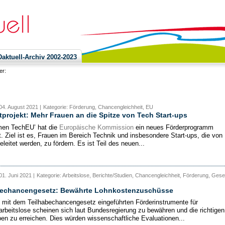
ktuell-Archiv 2002-2023
ier:
04. August 2021 |
Kategorie: Förderung, Chancengleichheit, EU
tprojekt: Mehr Frauen an die Spitze von Tech Start-ups
men TechEU’ hat die
Europäische Kommission
ein neues Förderprogramm
t. Ziel ist es, Frauen im Bereich Technik und insbesondere Start-ups, die von
leitet werden, zu fördern. Es ist Teil des neuen...
01. Juni 2021 |
Kategorie: Arbeitslose, Berichte/Studien, Chancengleichheit, Förderung, Gese
bechancengesetz: Bewährte Lohnkostenzuschüsse
 mit dem Teilhabechancengesetz eingeführten Förderinstrumente für
arbeitslose scheinen sich laut Bundesregierung zu bewähren und die richtigen
pen zu erreichen. Dies würden wissenschaftliche Evaluationen...