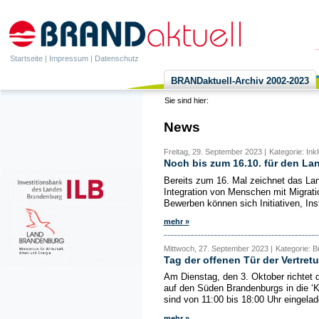
Startseite
|
Impressum
|
Datenschutz
BRANDaktuell-Archiv 2002-2023
Sie sind hier:
News
Freitag, 29. September 2023 |
Kategorie: Ink
Noch bis zum 16.10. für den La
Bereits zum 16. Mal zeichnet das La
Integration von Menschen mit Migrati
Bewerben können sich Initiativen, Inst
mehr »
Mittwoch, 27. September 2023 |
Kategorie: 
Tag der offenen Tür der Vertre
Am Dienstag, den 3. Oktober richtet 
auf den Süden Brandenburgs in die ‘K
sind von 11:00 bis 18:00 Uhr eingelad
mehr »