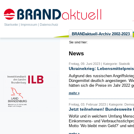
Startseite
|
Impressum
|
Datenschutz
BRANDaktuell-Archiv 2002-2023
Sie sind hier:
News
Freitag, 09. Juni 2023 |
Kategorie: Statistik
Ukrainekrieg: Lebensmittelprei
Aufgrund des russischen Angriffskrieg
Düngemittel deutlich angestiegen. Wi
hätten sich die Preise im Jahr 2022 
mehr »
Freitag, 03. Februar 2023 |
Kategorie: Demogra
Jetzt teilnehmen! Bundesweite
Wofür und in welchem Umfang Mensche
Einkommens- und Verbrauchsstichprob
Motto ‘Wo bleibt mein Geld?’ und wird
mehr »