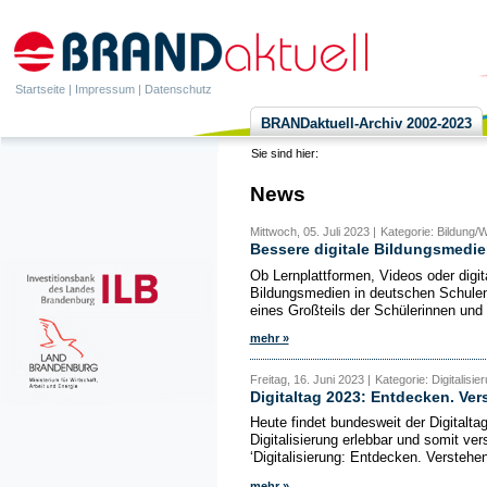
Startseite
|
Impressum
|
Datenschutz
BRANDaktuell-Archiv 2002-2023
Sie sind hier:
News
Mittwoch, 05. Juli 2023 |
Kategorie: Bildung/We
Bessere digitale Bildungsmedie
Ob Lernplattformen, Videos oder digi
Bildungsmedien in deutschen Schulen
eines Großteils der Schülerinnen und 
mehr »
Freitag, 16. Juni 2023 |
Kategorie: Digitalisie
Digitaltag 2023: Entdecken. Ver
Heute findet bundesweit der Digitaltag 
Digitalisierung erlebbar und somit v
‘Digitalisierung: Entdecken. Verstehen
mehr »