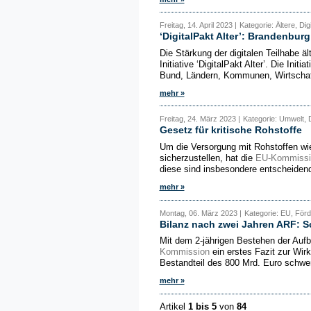
Freitag, 14. April 2023 |
Kategorie: Ältere, Digi
‘DigitalPakt Alter’: Brandenburg
Die Stärkung der digitalen Teilhabe ä
Initiative ‘DigitalPakt Alter’. Die Init
Bund, Ländern, Kommunen, Wirtschaft
mehr »
Freitag, 24. März 2023 |
Kategorie: Umwelt, D
Gesetz für kritische Rohstoffe
Um die Versorgung mit Rohstoffen wi
sicherzustellen, hat die
EU-Kommissi
diese sind insbesondere entscheidend 
mehr »
Montag, 06. März 2023 |
Kategorie: EU, Förd
Bilanz nach zwei Jahren ARF: S
Mit dem 2-jährigen Bestehen der Aufba
Kommission
ein erstes Fazit zur Wir
Bestandteil des 800 Mrd. Euro schwe
mehr »
Artikel
1 bis 5
von
84