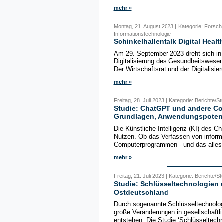
mehr »
Montag, 21. August 2023 |
Kategorie: Forsc
Informationstechnologie
Schinkelhallentalk Digital Healt
Am 29. September 2023 dreht sich in 
Digitalisierung des Gesundheitswesens
Der Wirtschaftsrat und der Digitalisier
mehr »
Freitag, 28. Juli 2023 |
Kategorie: Berichte/S
Studie: ChatGPT und andere Co
Grundlagen, Anwendungspotenz
Die Künstliche Intelligenz (KI) des 
Nutzen. Ob das Verfassen von inform
Computerprogrammen - und das alles i
mehr »
Freitag, 21. Juli 2023 |
Kategorie: Berichte/S
Studie: Schlüsseltechnologien 
Ostdeutschland
Durch sogenannte Schlüsseltechnolog
große Veränderungen in gesellschaft
entstehen. Die Studie ‘Schlüsseltechn