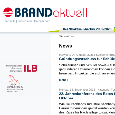
Startseite
|
Impressum
|
Datenschutz
BRANDaktuell-Archiv 2002-2023
Sie sind hier:
News
Mittwoch, 04. Oktober 2023 |
Kategorie: Bil
Gründungszuschuss für Schüler
Schülerinnen und Schüler sowie Azub
gegründeten Unternehmen können sich
bewerben. Projekte, die sich an einem
mehr »
Montag, 18. September 2023 |
Kategorie: Fo
22. Jahreskonferenz des Rates 
Oktober
Wie Deutschlands Industrie nachhaltig
Herausforderungen gelöst werden kön
des Rates für Nachhaltige Entwicklun