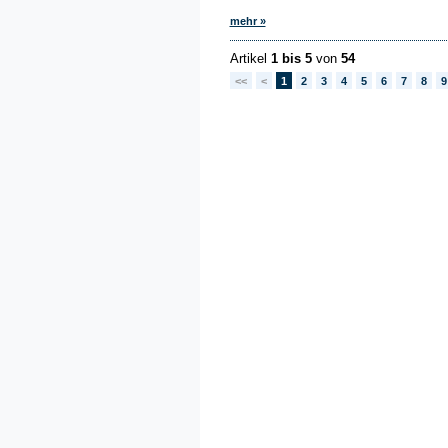
mehr »
Artikel
1 bis 5
von
54
<<
<
1
2
3
4
5
6
7
8
9