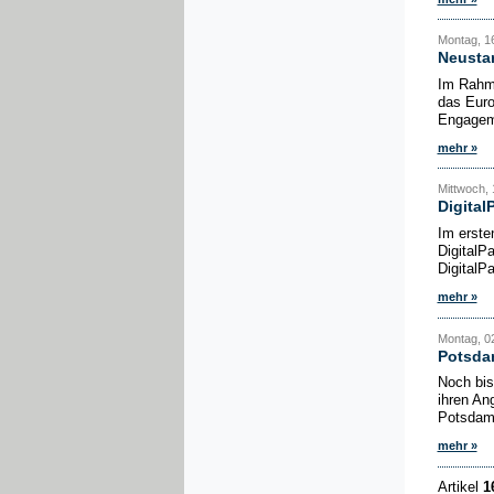
Montag, 16
Neusta
Im Rahme
das Euro
Engageme
mehr »
Mittwoch, 
Digital
Im erste
DigitalP
DigitalP
mehr »
Montag, 02
Potsda
Noch bis
ihren An
Potsdame
mehr »
Artikel
1