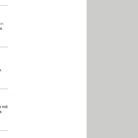
on
em
m
h mit
s