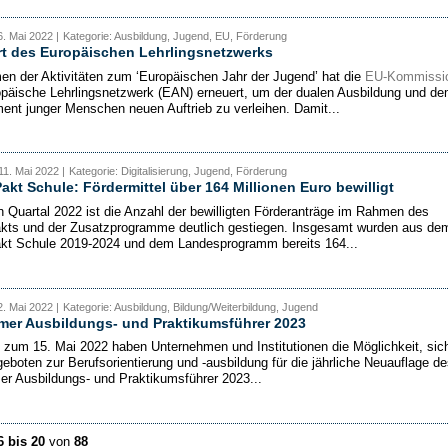
. Mai 2022 |
Kategorie: Ausbildung, Jugend, EU, Förderung
rt des Europäischen Lehrlingsnetzwerks
n der Aktivitäten zum ‘Europäischen Jahr der Jugend’ hat die
EU-Kommissi
päische Lehrlingsnetzwerk (EAN) erneuert, um der dualen Ausbildung und d
nt junger Menschen neuen Auftrieb zu verleihen. Damit...
11. Mai 2022 |
Kategorie: Digitalisierung, Jugend, Förderung
Pakt Schule: Fördermittel über 164 Millionen Euro bewilligt
n Quartal 2022 ist die Anzahl der bewilligten Förderanträge im Rahmen des
akts und der Zusatzprogramme deutlich gestiegen. Insgesamt wurden aus de
akt Schule 2019-2024 und dem Landesprogramm bereits 164...
. Mai 2022 |
Kategorie: Ausbildung, Bildung/Weiterbildung, Jugend
mer Ausbildungs- und Praktikumsführer 2023
 zum 15. Mai 2022 haben Unternehmen und Institutionen die Möglichkeit, sic
geboten zur Berufsorientierung und -ausbildung für die jährliche Neuauflage de
r Ausbildungs- und Praktikumsführer 2023...
6 bis 20
von
88