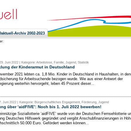
ktuell-Archiv 2002-2023
ier:
29. Juni 2022 |
Kategorie: Arbeitslose, Familie, Jugend, Statistik
lung der Kinderarmut in Deutschland
vember 2021 lebten ca. 1,8 Mio. Kinder in Deutschland in Haushalten, in de
dsicherung für Arbeitsuchende bezogen wurde. Wie aus einer Antwort der
gierung weiterhin hervorgeht, leben 45 Prozent dieser...
. Juni 2022 |
Kategorie: Bürgerschaftliches Engagement, Förderung, Jugend
ng über ‘aidFIVE’: Noch bis 1. Juli 2022 bewerben!
innützige Soziallotterie ‘aidFIVE’ wurde von der Deutschen Fernsehlotterie u
tung Deutsches Hilfswerk gegründet und vergibt Anschubfinanzierungen in Höh
hschnittlich 50.000 Euro. Gefördert werden können...