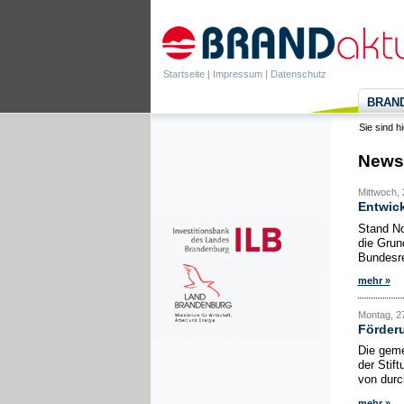
Startseite
|
Impressum
|
Datenschutz
BRANDa
Sie sind h
News
Mittwoch, 
Entwick
Stand No
die Grun
Bundesre
mehr »
Montag, 27
Förderu
Die geme
der Stif
von durc
mehr »