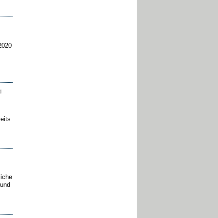
2020
d
eits
iche
 und