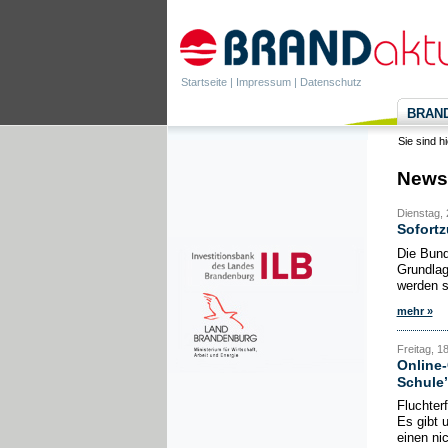
Startseite
|
Impressum
|
Datenschutz
BRANDa
Sie sind h
News
Dienstag, 
Sofortz
Die Bund
Grundlag
werden s
mehr »
Freitag, 1
Online-
Schule’
Fluchter
Es gibt 
einen nic