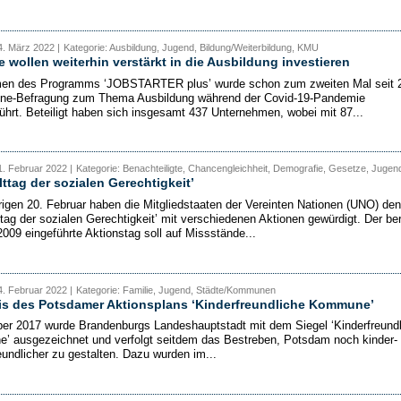
. März 2022 |
Kategorie: Ausbildung, Jugend, Bildung/Weiterbildung, KMU
e wollen weiterhin verstärkt in die Ausbildung investieren
en des Programms ‘JOBSTARTER plus’ wurde schon zum zweiten Mal seit 
ine-Befragung zum Thema Ausbildung während der Covid-19-Pandemie
ührt. Beteiligt haben sich insgesamt 437 Unternehmen, wobei mit 87...
. Februar 2022 |
Kategorie: Benachteiligte, Chancengleichheit, Demografie, Gesetze, Jugen
ttag der sozialen Gerechtigkeit’
igen 20. Februar haben die Mitgliedstaaten der Vereinten Nationen (UNO) den
tag der sozialen Gerechtigkeit’ mit verschiedenen Aktionen gewürdigt. Der ber
2009 eingeführte Aktionstag soll auf Missstände...
. Februar 2022 |
Kategorie: Familie, Jugend, Städte/Kommunen
is des Potsdamer Aktionsplans ‘Kinderfreundliche Kommune’
er 2017 wurde Brandenburgs Landeshauptstadt mit dem Siegel ‘Kinderfreundl
 ausgezeichnet und verfolgt seitdem das Bestreben, Potsdam noch kinder-
eundlicher zu gestalten. Dazu wurden im...