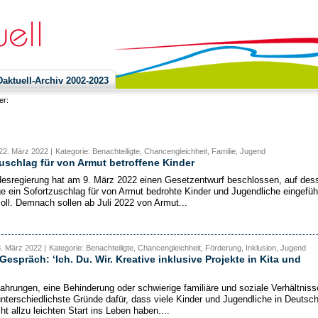
ktuell-Archiv 2002-2023
ier:
22. März 2022 |
Kategorie: Benachteiligte, Chancengleichheit, Familie, Jugend
uschlag für von Armut betroffene Kinder
esregierung hat am 9. März 2022 einen Gesetzentwurf beschlossen, auf des
e ein Sofortzuschlag für von Armut bedrohte Kinder und Jugendliche eingefüh
oll. Demnach sollen ab Juli 2022 von Armut...
8. März 2022 |
Kategorie: Benachteiligte, Chancengleichheit, Förderung, Inklusion, Jugend
Gespräch: ‘Ich. Du. Wir. Kreative inklusive Projekte in Kita und
fahrungen, eine Behinderung oder schwierige familiäre und soziale Verhältniss
unterschiedlichste Gründe dafür, dass viele Kinder und Jugendliche in Deutsc
ht allzu leichten Start ins Leben haben....