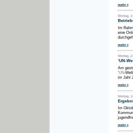
mehr »
Montag, 14
Betrieb
Im Rahm
eine Onl
durchgef
mehr »
Montag, 21
‘UN-Wel
Am gestr
‘
UN
-Welt
im Jahr 
mehr »
Montag, 14
Ergebn
Im Oktob
Kommune’
jugendfr
mehr »