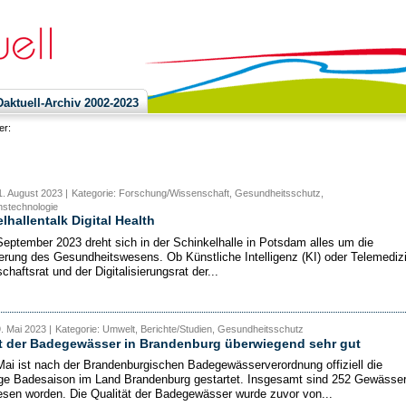
ktuell-Archiv 2002-2023
ier:
. August 2023 |
Kategorie: Forschung/Wissenschaft, Gesundheitsschutz,
nstechnologie
lhallentalk Digital Health
eptember 2023 dreht sich in der Schinkelhalle in Potsdam alles um die
sierung des Gesundheitswesens. Ob Künstliche Intelligenz (KI) oder Telemedizi
chaftsrat und der Digitalisierungsrat der...
9. Mai 2023 |
Kategorie: Umwelt, Berichte/Studien, Gesundheitsschutz
ät der Badegewässer in Brandenburg überwiegend sehr gut
ai ist nach der Brandenburgischen Badegewässerverordnung offiziell die
ige Badesaison im Land Brandenburg gestartet. Insgesamt sind 252 Gewässe
sen worden. Die Qualität der Badegewässer wurde zuvor von...