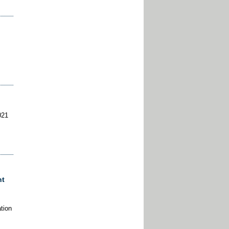
021
ht
tion