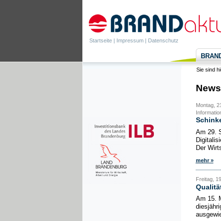
Startseite
|
Impressum
|
Datenschutz
BRANDa
Sie sind h
News
Montag, 21
Informatio
Schinke
Am 29. S
Digitali
Der Wirts
mehr »
Freitag, 1
Qualit
Am 15. M
diesjähr
ausgewie