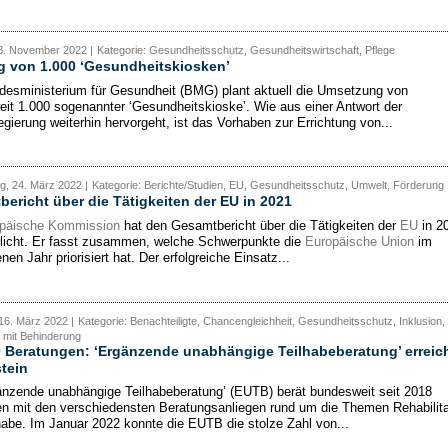
8. November 2022 |
Kategorie: Gesundheitsschutz, Gesundheitswirtschaft, Pflege
g von 1.000 ‘Gesundheitskiosken’
esministerium für Gesundheit (BMG) plant aktuell die Umsetzung von
it 1.000 sogenannter ‘Gesundheitskioske’. Wie aus einer Antwort der
gierung weiterhin hervorgeht, ist das Vorhaben zur Errichtung von...
, 24. März 2022 |
Kategorie: Berichte/Studien, EU, Gesundheitsschutz, Umwelt, Förderung
ericht über die Tätigkeiten der EU in 2021
päische Kommission
hat den Gesamtbericht über die Tätigkeiten der
EU
in 2
tlicht. Er fasst zusammen, welche Schwerpunkte die
Europäische Union
im
en Jahr priorisiert hat. Der erfolgreiche Einsatz...
16. März 2022 |
Kategorie: Benachteiligte, Chancengleichheit, Gesundheitsschutz, Inklusion,
mit Behinderung
 Beratungen: ‘Ergänzende unabhängige Teilhabeberatung’ erreic
tein
änzende unabhängige Teilhabeberatung’ (EUTB) berät bundesweit seit 2018
 mit den verschiedensten Beratungsanliegen rund um die Themen Rehabilita
habe. Im Januar 2022 konnte die EUTB die stolze Zahl von...