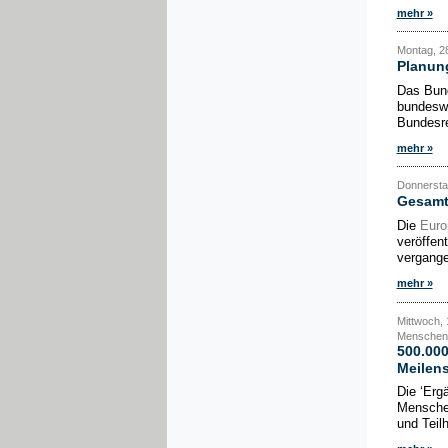
mehr »
Montag, 2
Planun
Das Bund
bundeswe
Bundesre
mehr »
Donnerstag
Gesamtb
Die
Euro
veröffen
vergangen
mehr »
Mittwoch, 
Menschen 
500.000
Meilens
Die ‘Erg
Menschen
und Teil