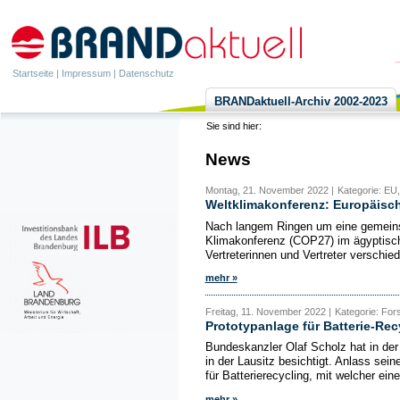
Startseite
|
Impressum
|
Datenschutz
BRANDaktuell-Archiv 2002-2023
Sie sind hier:
News
Montag, 21. November 2022 |
Kategorie: EU
Weltklimakonferenz: Europäisch
Nach langem Ringen um eine gemeins
Klimakonferenz (COP27) im ägyptisch
Vertreterinnen und Vertreter verschied
mehr »
Freitag, 11. November 2022 |
Kategorie: Fo
Prototypanlage für Batterie-Recy
Bundeskanzler Olaf Scholz hat in 
in der Lausitz besichtigt. Anlass se
für Batterierecycling, mit welcher eine
mehr »