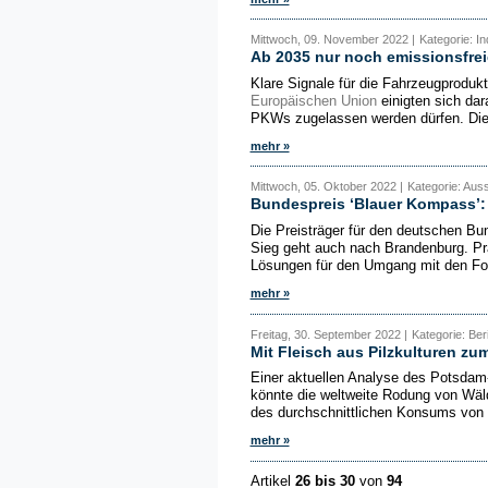
Mittwoch, 09. November 2022 |
Kategorie: In
Ab 2035 nur noch emissionsfrei
Klare Signale für die Fahrzeugproduk
Europäischen Union
einigten sich dar
PKWs zugelassen werden dürfen. Die
mehr »
Mittwoch, 05. Oktober 2022 |
Kategorie: Aus
Bundespreis ‘Blauer Kompass’: S
Die Preisträger für den deutschen Bu
Sieg geht auch nach Brandenburg. Prä
Lösungen für den Umgang mit den Fo
mehr »
Freitag, 30. September 2022 |
Kategorie: Be
Mit Fleisch aus Pilzkulturen zu
Einer aktuellen Analyse des Potsdam-I
könnte die weltweite Rodung von Wäld
des durchschnittlichen Konsums von R
mehr »
Artikel
26 bis 30
von
94