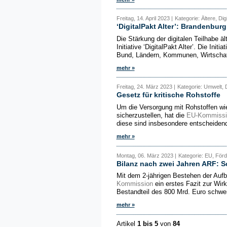
Freitag, 14. April 2023 |
Kategorie: Ältere, Digi
‘DigitalPakt Alter’: Brandenburg
Die Stärkung der digitalen Teilhabe ä
Initiative ‘DigitalPakt Alter’. Die Init
Bund, Ländern, Kommunen, Wirtschaft
mehr »
Freitag, 24. März 2023 |
Kategorie: Umwelt, D
Gesetz für kritische Rohstoffe
Um die Versorgung mit Rohstoffen wi
sicherzustellen, hat die
EU-Kommissi
diese sind insbesondere entscheidend 
mehr »
Montag, 06. März 2023 |
Kategorie: EU, Förd
Bilanz nach zwei Jahren ARF: S
Mit dem 2-jährigen Bestehen der Aufba
Kommission
ein erstes Fazit zur Wir
Bestandteil des 800 Mrd. Euro schwe
mehr »
Artikel
1 bis 5
von
84