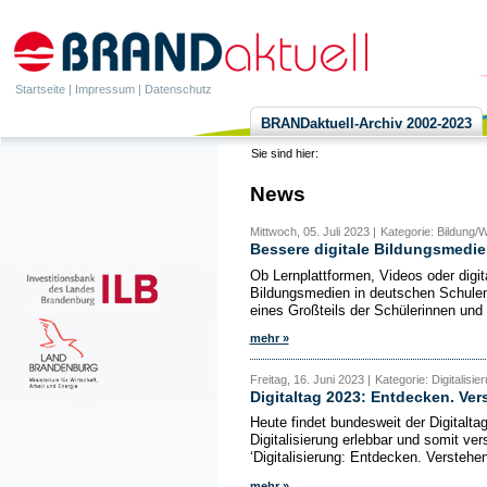
Startseite
|
Impressum
|
Datenschutz
BRANDaktuell-Archiv 2002-2023
Sie sind hier:
News
Mittwoch, 05. Juli 2023 |
Kategorie: Bildung/We
Bessere digitale Bildungsmedie
Ob Lernplattformen, Videos oder digi
Bildungsmedien in deutschen Schulen
eines Großteils der Schülerinnen und 
mehr »
Freitag, 16. Juni 2023 |
Kategorie: Digitalisie
Digitaltag 2023: Entdecken. Ver
Heute findet bundesweit der Digitaltag 
Digitalisierung erlebbar und somit v
‘Digitalisierung: Entdecken. Verstehen
mehr »