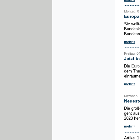
Montag, 07
Europa 
Sie woll
Bundeska
Bundesre
mehr »
Freitag, 0
Jetzt b
Die
Euro
dem Them
einräume
mehr »
Mittwoch, 1
Neuest
Die groß
geht aus
2023 her
mehr »
Artikel
1