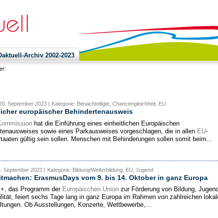
ktuell-Archiv 2002-2023
ier:
20. September 2023 |
Kategorie: Benachteiligte, Chancengleichheit, EU
licher europäischer Behindertenausweis
Kommission
hat die Einführung eines einheitlichen Europäischen
tenausweises sowie eines Parkausweises vorgeschlagen, die in allen
EU
-
staaten gültig sein sollen. Menschen mit Behinderungen sollen somit beim...
5. September 2023 |
Kategorie: Bildung/Weiterbildung, EU, Jugend
itmachen: ErasmusDays vom 9. bis 14. Oktober in ganz Europa
+, das Programm der
Europäischen Union
zur Förderung von Bildung, Jugen
lität, feiert sechs Tage lang in ganz Europa im Rahmen von zahlreichen lokal
ltungen. Ob Ausstellungen, Konzerte, Wettbewerbe,...