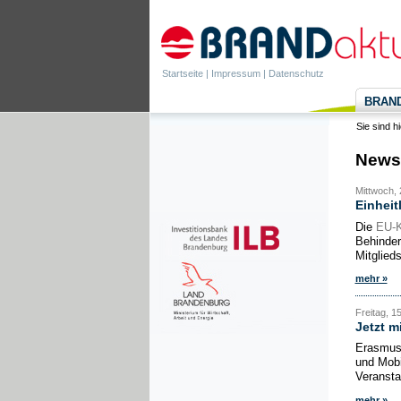
Startseite
|
Impressum
|
Datenschutz
BRANDa
Sie sind h
News
Mittwoch, 
Einheit
Die
EU-
Behinder
Mitglied
mehr »
Freitag, 1
Jetzt m
Erasmus
und Mobi
Veransta
mehr »