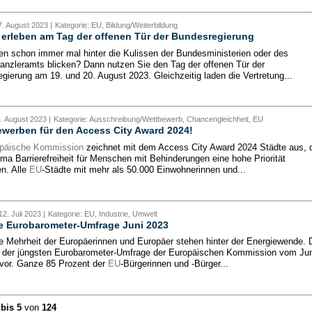
. August 2023 |
Kategorie: EU, Bildung/Weiterbildung
erleben am Tag der offenen Tür der Bundesregierung
ten schon immer mal hinter die Kulissen der Bundesministerien oder des
nzleramts blicken? Dann nutzen Sie den Tag der offenen Tür der
gierung am 19. und 20. August 2023. Gleichzeitig laden die Vertretung...
4. August 2023 |
Kategorie: Ausschreibung/Wettbewerb, Chancengleichheit, EU
ewerben für den Access City Award 2024!
päische Kommission
zeichnet mit dem Access City Award 2024 Städte aus, 
a Barrierefreiheit für Menschen mit Behinderungen eine hohe Priorität
n. Alle
EU
-Städte mit mehr als 50.000 Einwohnerinnen und...
2. Juli 2023 |
Kategorie: EU, Industrie, Umwelt
e Eurobarometer-Umfrage Juni 2023
e Mehrheit der Europäerinnen und Europäer stehen hinter der Energiewende. 
 der jüngsten Eurobarometer-Umfrage der Europäischen Kommission vom Jun
vor. Ganze 85 Prozent der
EU
-Bürgerinnen und -Bürger...
 bis 5
von
124