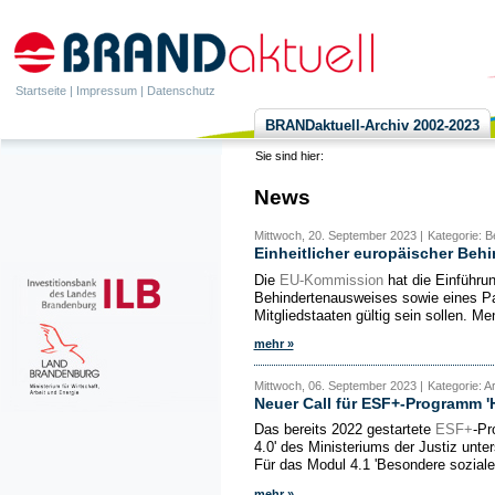
Startseite
|
Impressum
|
Datenschutz
BRANDaktuell-Archiv 2002-2023
Sie sind hier:
News
Mittwoch, 20. September 2023 |
Kategorie: B
Einheitlicher europäischer Beh
Die
EU-Kommission
hat die Einführun
Behindertenausweises sowie eines Pa
Mitgliedstaaten gültig sein sollen. M
mehr »
Mittwoch, 06. September 2023 |
Kategorie: A
Neuer Call für ESF+-Programm 'H
Das bereits 2022 gestartete
ESF+
-Pr
4.0' des Ministeriums der Justiz unte
Für das Modul 4.1 'Besondere sozial
mehr »