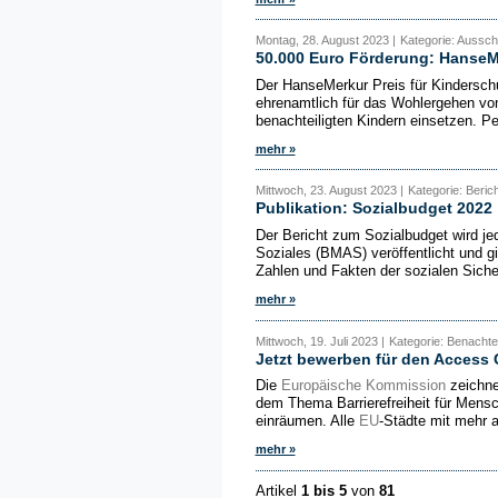
Montag, 28. August 2023 |
Kategorie: Aussch
50.000 Euro Förderung: HanseMe
Der HanseMerkur Preis für Kinderschut
ehrenamtlich für das Wohlergehen von
benachteiligten Kindern einsetzen. Pe
mehr »
Mittwoch, 23. August 2023 |
Kategorie: Beric
Publikation: Sozialbudget 2022
Der Bericht zum Sozialbudget wird je
Soziales (BMAS) veröffentlicht und g
Zahlen und Fakten der sozialen Siche
mehr »
Mittwoch, 19. Juli 2023 |
Kategorie: Benachte
Jetzt bewerben für den Access 
Die
Europäische Kommission
zeichne
dem Thema Barrierefreiheit für Mensc
einräumen. Alle
EU
-Städte mit mehr 
mehr »
Artikel
1 bis 5
von
81