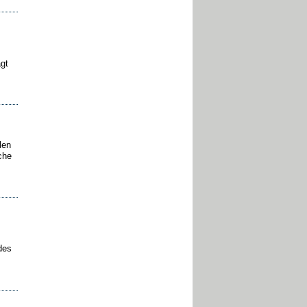
gt
len
che
des