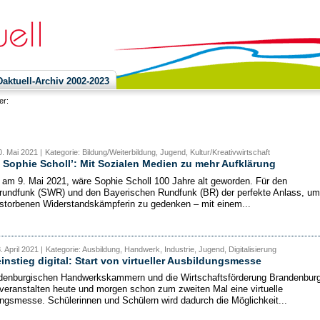
ktuell-Archiv 2002-2023
ier:
. Mai 2021 |
Kategorie: Bildung/Weiterbildung, Jugend, Kultur/Kreativwirtschaft
n Sophie Scholl’: Mit Sozialen Medien zu mehr Aufklärung
 am 9. Mai 2021, wäre Sophie Scholl 100 Jahre alt geworden. Für den
undfunk (SWR) und den Bayerischen Rundfunk (BR) der perfekte Anlass, um
storbenen Widerstandskämpferin zu gedenken – mit einem...
. April 2021 |
Kategorie: Ausbildung, Handwerk, Industrie, Jugend, Digitalisierung
instieg digital: Start von virtueller Ausbildungsmesse
denburgischen Handwerkskammern und die Wirtschaftsförderung Brandenbur
eranstalten heute und morgen schon zum zweiten Mal eine virtuelle
ngsmesse. Schülerinnen und Schülern wird dadurch die Möglichkeit...