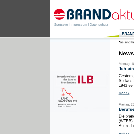
Startseite
|
Impressum
|
Datenschutz
BRANDa
Sie sind h
News
Montag, 10
‘Ich bi
Gestern,
Südwestr
1943 ver
mehr »
Freitag, 23
Berufse
Die bran
(WFBB) v
Ausbildu
mehr »