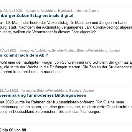
, 22. April 2021 |
Kategorie: Ausbildung, Handwerk, Industrie, Jugend
burger Zukunftstag erstmals digital
m 19. Mal findet heute der ‘Zukunftstag für Mädchen und Jungen im Land
urg’ statt. Nachdem der Aktionstag vergangenes Jahr Corona-bedingt abgesa
usste, wollten die Veranstalter in diesem Jahr eigentlich...
. April 2021 |
Kategorie: Ausbildung, Berichte/Studien, Bildung/Weiterbildung, Jugend
s kommt nach dem Abi?
 wohl eine der häufigsten Fragen von Schülerinnen und Schülern der gymnasia
e, die Mitte der Woche in die Prüfungen starten. Die Zahlen der Studienabbrü
t Jahren konstant hoch, in manchen...
3. April 2021 |
Kategorie: Bildung/Weiterbildung, Gesetze, Jugend
vereinbarung für modernes Bildungswesen
er 2020 wurde im Rahmen der Kultusministerkonferenz (KMK) eine neue
reinbarung beschlossen, um eine gemeinsame, modernisierte Grundstruktur 
ens in Deutschland zu erreichen. Sie soll das ‘Hamburger...
6 bis 60
von
88