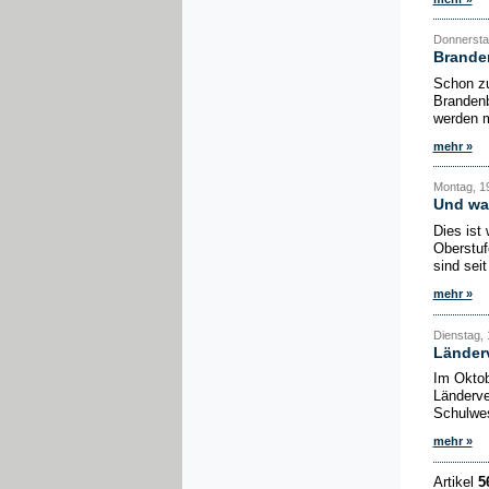
Donnerstag
Branden
Schon zu
Brandenb
werden m
mehr »
Montag, 19
Und wa
Dies ist
Oberstuf
sind sei
mehr »
Dienstag, 1
Länder
Im Oktob
Länderve
Schulwes
mehr »
Artikel
5