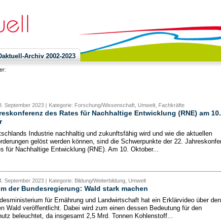
ktuell-Archiv 2002-2023
ier:
8. September 2023 |
Kategorie: Forschung/Wissenschaft, Umwelt, Fachkräfte
reskonferenz des Rates für Nachhaltige Entwicklung (RNE) am 10.
r
schlands Industrie nachhaltig und zukunftsfähig wird und wie die aktuellen
rderungen gelöst werden können, sind die Schwerpunkte der 22. Jahreskonfe
s für Nachhaltige Entwicklung (RNE). Am 10. Oktober...
4. September 2023 |
Kategorie: Bildung/Weiterbildung, Umwelt
ilm der Bundesregierung: Wald stark machen
esministerium für Ernährung und Landwirtschaft hat ein Erklärvideo über den
n Wald veröffentlicht. Dabei wird zum einen dessen Bedeutung für den
utz beleuchtet, da insgesamt 2,5 Mrd. Tonnen Kohlenstoff...