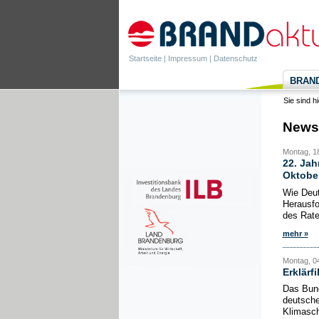
Startseite
|
Impressum
|
Datenschutz
BRANDa
Sie sind h
News
Montag, 1
22. Jah
Oktobe
Wie Deut
Herausfo
des Rate
mehr »
Montag, 0
Erklärf
Das Bund
deutsche
Klimasch