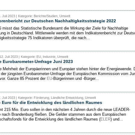
. Juli 2023 |
Kategorie: Berichte/Studien, Umwelt
orenbericht zur Deutschen Nachhaltigkeitsstrategie 2022
6 misst das Statistische Bundesamt die Wirkung der Ziele für Nachhaltige
ung in Deutschland. Mittlerweile werden mit dem Indikatorenbericht zur Deut
gkeitsstrategie 75 Indikatoren überprüft, die nach...
2. Juli 2023 |
Kategorie: EU, Industrie, Umwelt
e Eurobarometer-Umfrage Juni 2023
e Mehrheit der Europäerinnen und Europäer stehen hinter der Energiewende. 
 der jüngsten Eurobarometer-Umfrage der Europäischen Kommission vom Jun
vor. Ganze 85 Prozent der
EU
-Bürgerinnen und -Bürger...
. Juli 2023 |
Kategorie: Förderung, Ländliche Entwicklung, Umwelt
 Euro für die Entwicklung des ländlichen Raumes
t 215 Mio. Euro sollen in den nächsten 4 Jahren durch die neue LEADER-
ie nach Brandenburg fließen. Die Gelder stammen aus dem Europäischen
schaftsfonds für die Entwicklung des ländlichen Raumes (
ELER
) und...