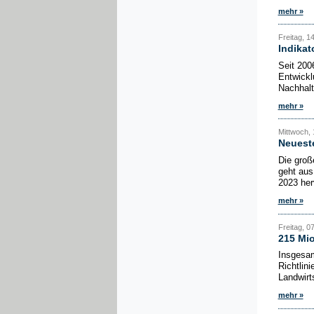
mehr »
Freitag, 14
Indikat
Seit 200
Entwickl
Nachhalti
mehr »
Mittwoch, 1
Neuest
Die groß
geht aus
2023 her
mehr »
Freitag, 07
215 Mio
Insgesam
Richtlin
Landwirt
mehr »