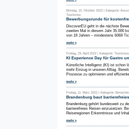
Montag, 10. Oktober 2022 |
Kategorie: Aussc
Tourismus
Bewerbungsrunde für kostenfrei
DiscoverEU geht in die nächste Bew
zweiten Mal in diesem Jahr 35.000 ko
von 18 Jahren – mindestens 6069 Tic
mehr »
Freitag, 29. April 2022 |
Kategorie: Tourismus,
KI Experience Day für Gastro u
Künstliche Intelligenz (KI) ist schon
mehr Einzug in unseren Alltag. Bereit
Prozesse zu optimieren und effizienter
mehr »
Freitag, 11. März 2022 |
Kategorie: Benachtei
Brandenburg baut barrierefreie
Brandenburg gehört bundesweit zu den
barrierefreies Reisen einzusetzen: Be
Reiseregionen Erkenntnisse und Inhal
mehr »