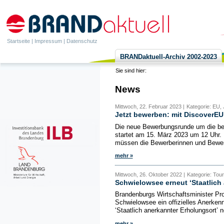
Startseite
|
Impressum
|
Datenschutz
BRANDaktuell-Archiv 2002-2023
Sie sind hier:
News
Mittwoch, 22. Februar 2023 |
Kategorie: EU,
Jetzt bewerben: mit DiscoverEU
Die neue Bewerbungsrunde um die b
startet am 15. März 2023 um 12 Uhr. 
müssen die Bewerberinnen und Bewer
mehr »
Mittwoch, 26. Oktober 2022 |
Kategorie: Tou
Schwielowsee erneut ‘Staatlich
Brandenburgs Wirtschaftsminister Pro
Schwielowsee ein offizielles Anerke
‘Staatlich anerkannter Erholungsort’ n
mehr »