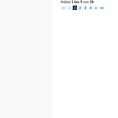
Artikel
1 bis 5
von
19
<<
<
1
2
3
4
>
>>