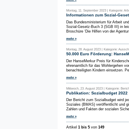
Montag, 11. September 2023 |
Kategorie: Arb
Informationen zum Sozial-Geset
Das Bundesministerium für Arbeit un
Sozial-Gesetz-Buch 3 (SGB III) in lei
Broschüre ‘Die Hilfen von der Agentur f
mehr »
Montag, 28. August 2023 |
Kategorie: Aussch
50.000 Euro Förderung: HanseMe
Der HanseMerkur Preis für Kinderschut
ehrenamtlich für das Wohlergehen von
benachteiligten Kindern einsetzen. Pe
mehr »
Mittwoch, 23. August 2023 |
Kategorie: Beric
Publikation: Sozialbudget 2022
Der Bericht zum Sozialbudget wird je
Soziales (BMAS) veröffentlicht und g
Zahlen und Fakten der sozialen Siche
mehr »
Artikel
1 bis 5
von
149