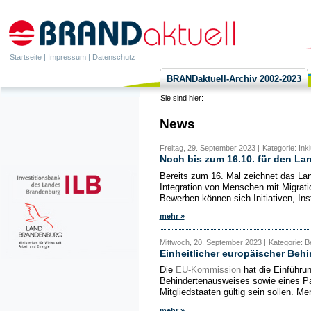
Startseite
|
Impressum
|
Datenschutz
BRANDaktuell-Archiv 2002-2023
Sie sind hier:
News
Freitag, 29. September 2023 |
Kategorie: Ink
Noch bis zum 16.10. für den La
Bereits zum 16. Mal zeichnet das La
Integration von Menschen mit Migrati
Bewerben können sich Initiativen, Inst
mehr »
Mittwoch, 20. September 2023 |
Kategorie: B
Einheitlicher europäischer Beh
Die
EU-Kommission
hat die Einführun
Behindertenausweises sowie eines Pa
Mitgliedstaaten gültig sein sollen. M
mehr »