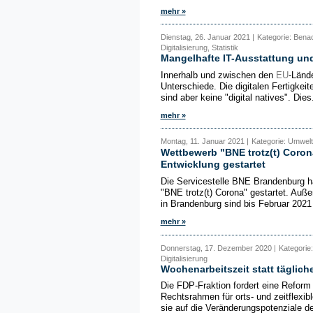
mehr »
Dienstag, 26. Januar 2021 |
Kategorie: Benach
Digitalisierung, Statistik
Mangelhafte IT-Ausstattung und
Innerhalb und zwischen den
EU
-Lände
Unterschiede. Die digitalen Fertigkei
sind aber keine "digital natives". Dies.
mehr »
Montag, 11. Januar 2021 |
Kategorie: Umwelt,
Wettbewerb "BNE trotz(t) Corona
Entwicklung gestartet
Die Servicestelle BNE Brandenburg h
"BNE trotz(t) Corona" gestartet. Auß
in Brandenburg sind bis Februar 2021 
mehr »
Donnerstag, 17. Dezember 2020 |
Kategorie:
Digitalisierung
Wochenarbeitszeit statt täglich
Die FDP-Fraktion fordert eine Reform
Rechtsrahmen für orts- und zeitflexib
sie auf die Veränderungspotenziale der 