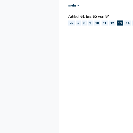
mehr »
Artikel
61 bis 65
von
84
<<
<
8
9
10
11
12
13
14