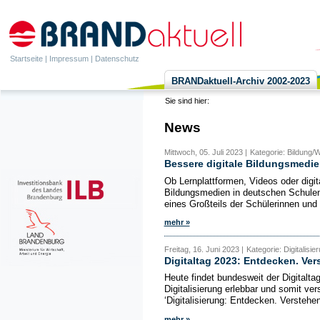
Startseite
|
Impressum
|
Datenschutz
BRANDaktuell-Archiv 2002-2023
Sie sind hier:
News
Mittwoch, 05. Juli 2023 |
Kategorie: Bildung/We
Bessere digitale Bildungsmedie
Ob Lernplattformen, Videos oder digi
Bildungsmedien in deutschen Schulen
eines Großteils der Schülerinnen und 
mehr »
Freitag, 16. Juni 2023 |
Kategorie: Digitalisie
Digitaltag 2023: Entdecken. Ver
Heute findet bundesweit der Digitaltag 
Digitalisierung erlebbar und somit v
‘Digitalisierung: Entdecken. Verstehen
mehr »