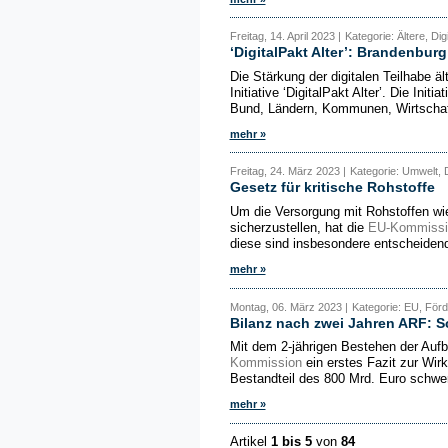
Freitag, 14. April 2023 |
Kategorie: Ältere, Digi
‘DigitalPakt Alter’: Brandenburg
Die Stärkung der digitalen Teilhabe ä
Initiative ‘DigitalPakt Alter’. Die Init
Bund, Ländern, Kommunen, Wirtschaft
mehr »
Freitag, 24. März 2023 |
Kategorie: Umwelt, D
Gesetz für kritische Rohstoffe
Um die Versorgung mit Rohstoffen wi
sicherzustellen, hat die
EU-Kommissi
diese sind insbesondere entscheidend 
mehr »
Montag, 06. März 2023 |
Kategorie: EU, Förd
Bilanz nach zwei Jahren ARF: S
Mit dem 2-jährigen Bestehen der Aufba
Kommission
ein erstes Fazit zur Wir
Bestandteil des 800 Mrd. Euro schwe
mehr »
Artikel
1 bis 5
von
84