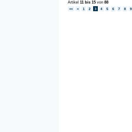
Artikel
11 bis 15
von
88
<<
<
1
2
3
4
5
6
7
8
9