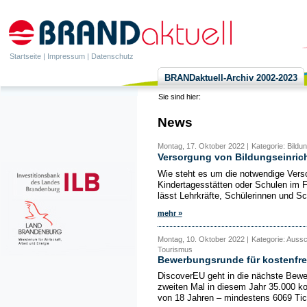
Startseite
|
Impressum
|
Datenschutz
BRANDaktuell-Archiv 2002-2023
Sie sind hier:
News
Montag, 17. Oktober 2022 |
Kategorie: Bildu
Versorgung von Bildungseinrich
Wie steht es um die notwendige Verso
Kindertagesstätten oder Schulen im F
lässt Lehrkräfte, Schülerinnen und Sc
mehr »
Montag, 10. Oktober 2022 |
Kategorie: Aussc
Tourismus
Bewerbungsrunde für kostenfrei
DiscoverEU geht in die nächste Bew
zweiten Mal in diesem Jahr 35.000 ko
von 18 Jahren – mindestens 6069 Tic