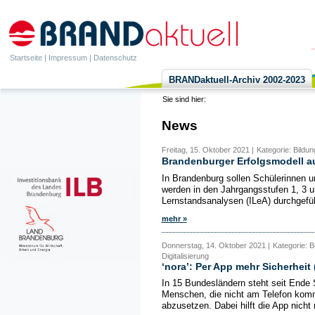
Startseite
|
Impressum
|
Datenschutz
BRANDaktuell-Archiv 2002-2023
Sie sind hier:
News
Freitag, 15. Oktober 2021 |
Kategorie: Bildun
Brandenburger Erfolgsmodell a
In Brandenburg sollen Schülerinnen 
werden in den Jahrgangsstufen 1, 3 u
Lernstandsanalysen (ILeA) durchgefüh
mehr »
Donnerstag, 14. Oktober 2021 |
Kategorie: B
Digitalisierung
‘nora’: Per App mehr Sicherheit
In 15 Bundesländern steht seit Ende S
Menschen, die nicht am Telefon komm
abzusetzen. Dabei hilft die App nicht