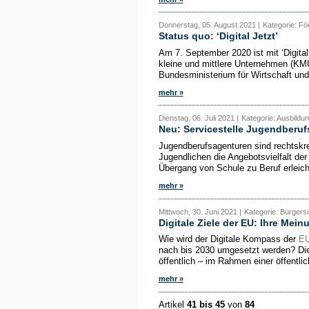
Donnerstag, 05. August 2021 |
Kategorie: Fö
Status quo: ‘Digital Jetzt’
Am 7. September 2020 ist mit ‘Digital
kleine und mittlere Unternehmen (KMU
Bundesministerium für Wirtschaft und
mehr »
Dienstag, 06. Juli 2021 |
Kategorie: Ausbildun
Neu: Servicestelle Jugendberu
Jugendberufsagenturen sind rechtskre
Jugendlichen die Angebotsvielfalt de
Übergang von Schule zu Beruf erleich
mehr »
Mittwoch, 30. Juni 2021 |
Kategorie: Bürgersc
Digitale Ziele der EU: Ihre Meinu
Wie wird der Digitale Kompass der
E
nach bis 2030 umgesetzt werden? Die
öffentlich – im Rahmen einer öffentlic
mehr »
Artikel
41 bis 45
von
84