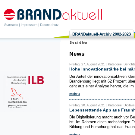
Startseite
|
Impressum
|
Datenschutz
BRANDaktuell-Archiv 2002-2023
Sie sind hier:
News
Freitag, 27. August 2021 |
Kategorie: Berichte
Hohe Innovationsstärke bei mä
Der Anteil der innovationsaktiven kl
Brandenburg liegt mit 62 Prozent üb
geht aus einer Analyse hervor, die im 
mehr »
Freitag, 20. August 2021 |
Kategorie: Digita
Lebensrettende App aus Fraun
Die Digitalisierung macht auch vor Be
ist. Im Rahmen eines mehrjährigen F
Bildung und Forschung hat das Fraunh
mehr »