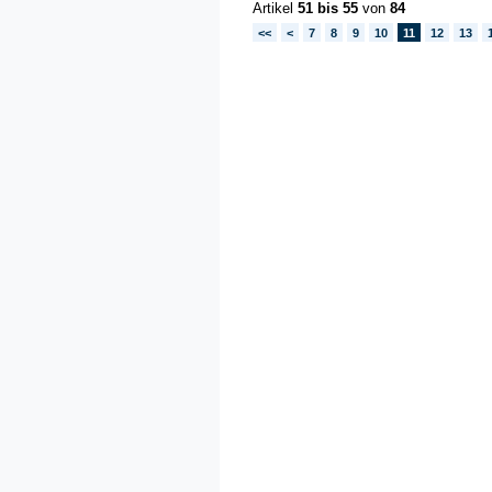
Artikel
51 bis 55
von
84
<<
<
7
8
9
10
11
12
13