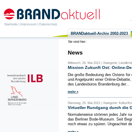
Startseite
|
Impressum
|
Datenschutz
BRANDaktuell-Archiv 2002-2023
Sie sind hier:
News
Mittwoch, 26. Mai 2021 |
Kategorie: Ländlich
Mission Zukunft Ost: Online-De
Die große Bedeutung des Ostens für 
und Angelpunkt einer Online-Debatte,
des Landesbüros Brandenburg der...
mehr »
Dienstag, 25. Mai 2021 |
Kategorie: Kultur/Kre
Virtueller Rundgang durch die
Normalerweise strömen jedes Jahr run
das Berliner Bode-Museum. Seit Begi
noch etwas zu spüren. Ungeachtet d
mehr »