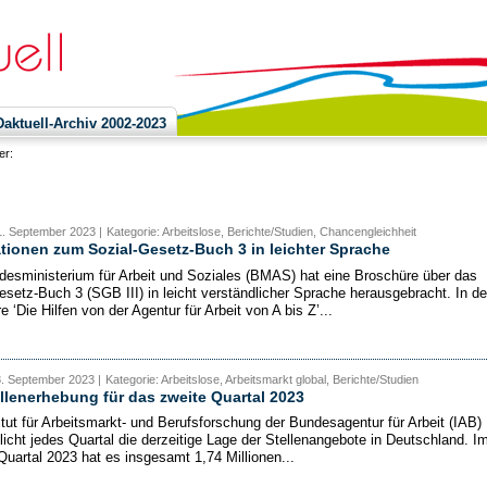
ktuell-Archiv 2002-2023
ier:
1. September 2023 |
Kategorie: Arbeitslose, Berichte/Studien, Chancengleichheit
tionen zum Sozial-Gesetz-Buch 3 in leichter Sprache
esministerium für Arbeit und Soziales (BMAS) hat eine Broschüre über das
esetz-Buch 3 (SGB III) in leicht verständlicher Sprache herausgebracht. In de
 ‘Die Hilfen von der Agentur für Arbeit von A bis Z’...
8. September 2023 |
Kategorie: Arbeitslose, Arbeitsmarkt global, Berichte/Studien
llenerhebung für das zweite Quartal 2023
itut für Arbeitsmarkt- und Berufsforschung der Bundesagentur für Arbeit (IAB)
tlicht jedes Quartal die derzeitige Lage der Stellenangebote in Deutschland. I
Quartal 2023 hat es insgesamt 1,74 Millionen...