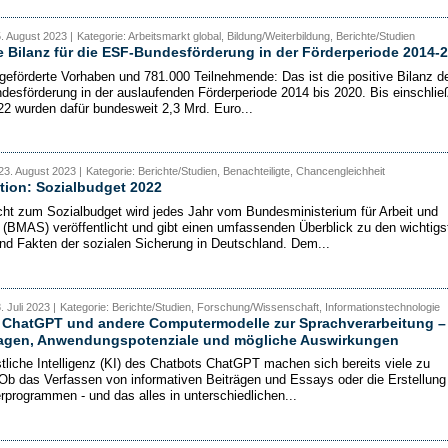
5. August 2023 |
Kategorie: Arbeitsmarkt global, Bildung/Weiterbildung, Berichte/Studien
e Bilanz für die ESF-Bundesförderung in der Förderperiode 2014-
geförderte Vorhaben und 781.000 Teilnehmende: Das ist die positive Bilanz d
desförderung in der auslaufenden Förderperiode 2014 bis 2020. Bis einschließ
2 wurden dafür bundesweit 2,3 Mrd. Euro...
23. August 2023 |
Kategorie: Berichte/Studien, Benachteiligte, Chancengleichheit
tion: Sozialbudget 2022
cht zum Sozialbudget wird jedes Jahr vom Bundesministerium für Arbeit und
 (BMAS) veröffentlicht und gibt einen umfassenden Überblick zu den wichtigs
nd Fakten der sozialen Sicherung in Deutschland. Dem...
. Juli 2023 |
Kategorie: Berichte/Studien, Forschung/Wissenschaft, Informationstechnologie
: ChatGPT und andere Computermodelle zur Sprachverarbeitung –
agen, Anwendungspotenziale und mögliche Auswirkungen
tliche Intelligenz (KI) des Chatbots ChatGPT machen sich bereits viele zu
Ob das Verfassen von informativen Beiträgen und Essays oder die Erstellung
programmen - und das alles in unterschiedlichen...