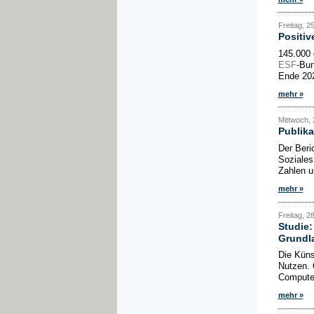
Freitag, 2
Positiv
145.000 
ESF
-Bun
Ende 202
mehr »
Mittwoch, 
Publika
Der Beri
Soziales
Zahlen u
mehr »
Freitag, 28
Studie
Grundl
Die Küns
Nutzen. 
Computer
mehr »