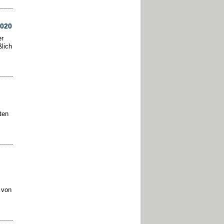
2020
er
lich
ten
 von