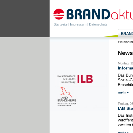
Startseite
|
Impressum
|
Datenschutz
BRANDa
Sie sind h
News
Montag, 1
Informa
Das Bund
Sozial-G
Broschüre
mehr »
Freitag, 0
IAB-Ste
Das Inst
veröffen
zweiten 
mehr »