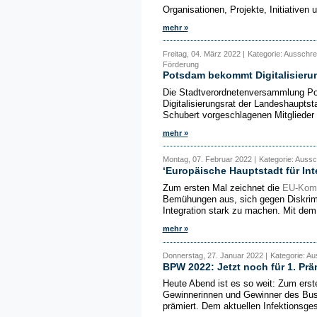
Organisationen, Projekte, Initiativen u
mehr »
Freitag, 04. März 2022 |
Kategorie: Ausschre
Förderung
Potsdam bekommt Digitalisieru
Die Stadtverordnetenversammlung Pot
Digitalisierungsrat der Landeshauptst
Schubert vorgeschlagenen Mitglieder b
mehr »
Montag, 07. Februar 2022 |
Kategorie: Auss
‘Europäische Hauptstadt für Int
Zum ersten Mal zeichnet die
EU-Kom
Bemühungen aus, sich gegen Diskrimi
Integration stark zu machen. Mit dem
mehr »
Donnerstag, 27. Januar 2022 |
Kategorie: A
BPW 2022: Jetzt noch für 1. Pr
Heute Abend ist es so weit: Zum ers
Gewinnerinnen und Gewinner des Bus
prämiert. Dem aktuellen Infektionsges