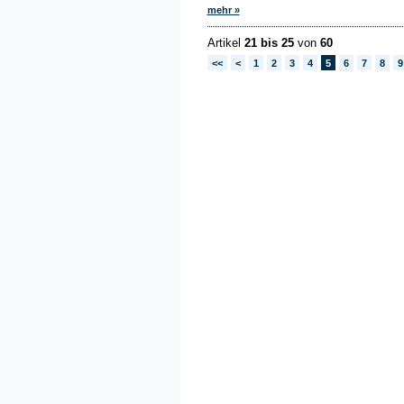
mehr »
Artikel
21 bis 25
von
60
<<
<
1
2
3
4
5
6
7
8
9