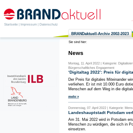
Startseite
|
Impressum
|
Datenschutz
BRANDaktuell-Archiv 2002-2023
Sie sind hier:
News
Montag, 11. April 2022 |
Kategorie: Digitalis
Bürgerschaftliches Engagement
‘Digitaltag 2022’: Preis für digi
Der Preis für digitales Miteinander wi
verliehen. Er ist mit 10.000 Euro doti
Menschen auf dem Weg in die digitale
mehr »
Donnerstag, 07. April 2022 |
Kategorie: Mens
Landeshauptstadt Potsdam verle
Am 31. Mai 2022 wird in Potsdam erstm
Menschen zu würdigen, die sich in Pot
einsetzen.