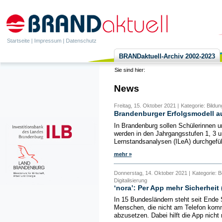
Startseite
|
Impressum
|
Datenschutz
BRANDaktuell-Archiv 2002-2023
Sie sind hier:
News
Freitag, 15. Oktober 2021 |
Kategorie: Bildun
Brandenburger Erfolgsmodell a
In Brandenburg sollen Schülerinnen 
werden in den Jahrgangsstufen 1, 3 u
Lernstandsanalysen (ILeA) durchgefüh
mehr »
Donnerstag, 14. Oktober 2021 |
Kategorie: B
Digitalisierung
‘nora’: Per App mehr Sicherheit
In 15 Bundesländern steht seit Ende S
Menschen, die nicht am Telefon komm
abzusetzen. Dabei hilft die App nicht