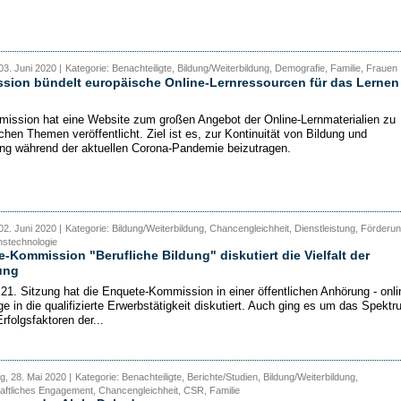
03. Juni 2020 |
Kategorie: Benachteiligte, Bildung/Weiterbildung, Demografie, Familie, Frauen
sion bündelt europäische Online-Lernressourcen für das Lernen
ission hat eine Website zum großen Angebot der Online-Lernmaterialien zu
chen Themen veröffentlicht. Ziel ist es, zur Kontinuität von Bildung und
ng während der aktuellen Corona-Pandemie beizutragen.
02. Juni 2020 |
Kategorie: Bildung/Weiterbildung, Chancengleichheit, Dienstleistung, Förderun
nstechnologie
-Kommission "Berufliche Bildung" diskutiert die Vielfalt der
ung
r 21. Sitzung hat die Enquete-Kommission in einer öffentlichen Anhörung - onli
e in die qualifizierte Erwerbstätigkeit diskutiert. Auch ging es um das Spektr
rfolgsfaktoren der...
, 28. Mai 2020 |
Kategorie: Benachteiligte, Berichte/Studien, Bildung/Weiterbildung,
ftliches Engagement, Chancengleichheit, CSR, Familie