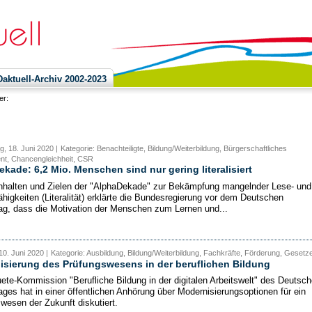
ktuell-Archiv 2002-2023
ier:
, 18. Juni 2020 |
Kategorie: Benachteiligte, Bildung/Weiterbildung, Bürgerschaftliches
t, Chancengleichheit, CSR
kade: 6,2 Mio. Menschen sind nur gering literalisiert
nhalten und Zielen der "AlphaDekade" zur Bekämpfung mangelnder Lese- und
ähigkeiten (Literalität) erklärte die Bundesregierung vor dem Deutschen
g, dass die Motivation der Menschen zum Lernen und...
10. Juni 2020 |
Kategorie: Ausbildung, Bildung/Weiterbildung, Fachkräfte, Förderung, Gesetz
sierung des Prüfungswesens in der beruflichen Bildung
ete-Kommission "Berufliche Bildung in der digitalen Arbeitswelt" des Deutsc
ges hat in einer öffentlichen Anhörung über Modernisierungsoptionen für ein
wesen der Zukunft diskutiert.