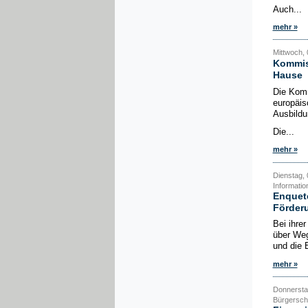
Auch...
mehr »
Mittwoch, 
Kommis
Hause
Die Komm
europäis
Ausbildu
Die...
mehr »
Dienstag, 
Informatio
Enquete
Förder
Bei ihre
über Weg
und die E
mehr »
Donnerstag
Bürgerscha