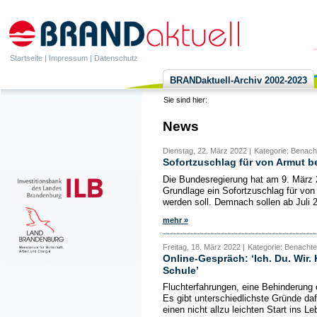
Startseite
|
Impressum
|
Datenschutz
BRANDaktuell-Archiv 2002-2023
Sie sind hier:
News
Dienstag, 22. März 2022 |
Kategorie: Benacht
Sofortzuschlag für von Armut b
Die Bundesregierung hat am 9. März 
Grundlage ein Sofortzuschlag für von
werden soll. Demnach sollen ab Juli 
mehr »
Freitag, 18. März 2022 |
Kategorie: Benachtei
Online-Gespräch: ‘Ich. Du. Wir. 
Schule’
Fluchterfahrungen, eine Behinderung o
Es gibt unterschiedlichste Gründe daf
einen nicht allzu leichten Start ins Le