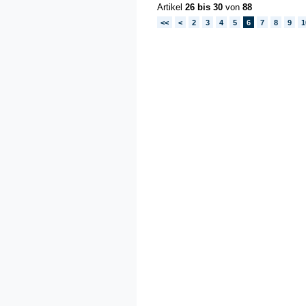
Artikel
26 bis 30
von
88
<<
<
2
3
4
5
6
7
8
9
1