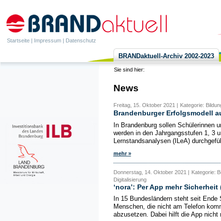
Startseite
|
Impressum
|
Datenschutz
BRANDaktuell-Archiv 2002-2023
Sie sind hier:
News
Freitag, 15. Oktober 2021 |
Kategorie: Bildun
Brandenburger Erfolgsmodell a
In Brandenburg sollen Schülerinnen 
werden in den Jahrgangsstufen 1, 3 u
Lernstandsanalysen (ILeA) durchgefüh
mehr »
Donnerstag, 14. Oktober 2021 |
Kategorie: B
Digitalisierung
‘nora’: Per App mehr Sicherheit
In 15 Bundesländern steht seit Ende S
Menschen, die nicht am Telefon komm
abzusetzen. Dabei hilft die App nicht