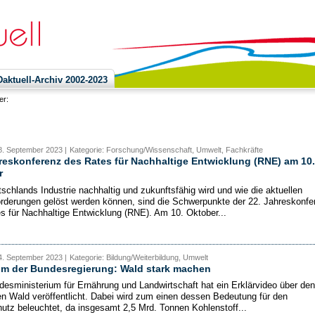
ktuell-Archiv 2002-2023
ier:
8. September 2023 |
Kategorie: Forschung/Wissenschaft, Umwelt, Fachkräfte
reskonferenz des Rates für Nachhaltige Entwicklung (RNE) am 10.
r
schlands Industrie nachhaltig und zukunftsfähig wird und wie die aktuellen
rderungen gelöst werden können, sind die Schwerpunkte der 22. Jahreskonfe
s für Nachhaltige Entwicklung (RNE). Am 10. Oktober...
4. September 2023 |
Kategorie: Bildung/Weiterbildung, Umwelt
ilm der Bundesregierung: Wald stark machen
esministerium für Ernährung und Landwirtschaft hat ein Erklärvideo über den
n Wald veröffentlicht. Dabei wird zum einen dessen Bedeutung für den
utz beleuchtet, da insgesamt 2,5 Mrd. Tonnen Kohlenstoff...