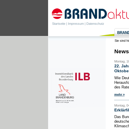
Startseite
|
Impressum
|
Datenschutz
BRANDa
Sie sind h
News
Montag, 1
22. Jah
Oktobe
Wie Deut
Herausfo
des Rate
mehr »
Montag, 0
Erklärf
Das Bund
deutsche
Klimasch