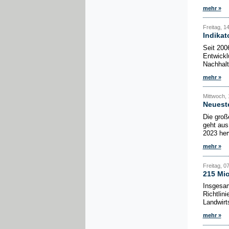
mehr »
Freitag, 14
Indikat
Seit 200
Entwickl
Nachhalti
mehr »
Mittwoch, 1
Neuest
Die groß
geht aus
2023 her
mehr »
Freitag, 07
215 Mio
Insgesam
Richtlin
Landwirt
mehr »