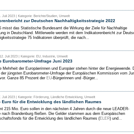
. Juli 2023 |
Kategorie: Berichte/Studien, Umwelt
orenbericht zur Deutschen Nachhaltigkeitsstrategie 2022
6 misst das Statistische Bundesamt die Wirkung der Ziele für Nachhaltige
ung in Deutschland. Mittlerweile werden mit dem Indikatorenbericht zur Deut
gkeitsstrategie 75 Indikatoren überprüft, die nach...
2. Juli 2023 |
Kategorie: EU, Industrie, Umwelt
e Eurobarometer-Umfrage Juni 2023
e Mehrheit der Europäerinnen und Europäer stehen hinter der Energiewende. 
 der jüngsten Eurobarometer-Umfrage der Europäischen Kommission vom Jun
vor. Ganze 85 Prozent der
EU
-Bürgerinnen und -Bürger...
. Juli 2023 |
Kategorie: Förderung, Ländliche Entwicklung, Umwelt
 Euro für die Entwicklung des ländlichen Raumes
t 215 Mio. Euro sollen in den nächsten 4 Jahren durch die neue LEADER-
ie nach Brandenburg fließen. Die Gelder stammen aus dem Europäischen
schaftsfonds für die Entwicklung des ländlichen Raumes (
ELER
) und...