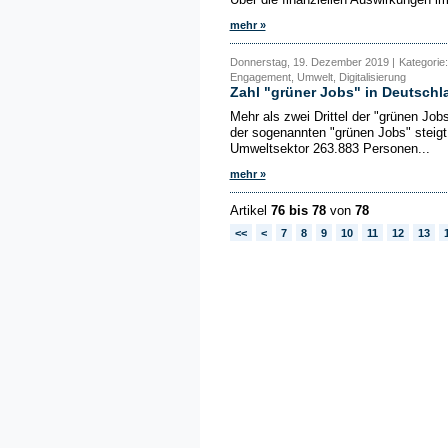
mehr »
Donnerstag, 19. Dezember 2019 |
Kategorie:
Engagement, Umwelt, Digitalisierung
Zahl "grüner Jobs" in Deutschl
Mehr als zwei Drittel der "grünen Job
der sogenannten "grünen Jobs" steig
Umweltsektor 263.883 Personen...
mehr »
Artikel
76 bis 78
von
78
<<
<
7
8
9
10
11
12
13