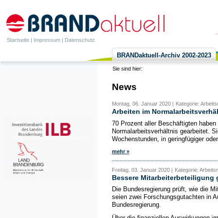
Startseite
|
Impressum
|
Datenschutz
BRANDaktuell-Archiv 2002-2023
Sie sind hier:
News
Montag, 06. Januar 2020 |
Kategorie: Arbeits
Arbeiten im Normalarbeitsverhäl
70 Prozent aller Beschäftigten haben
Normalarbeitsverhältnis gearbeitet. Sie
Wochenstunden, in geringfügiger oder 
mehr »
Freitag, 03. Januar 2020 |
Kategorie: Arbeits
Bessere Mitarbeiterbeteiligung 
Die Bundesregierung prüft, wie die Mi
seien zwei Forschungsgutachten in Au
Bundesregierung.
Über die finanziellen Auswirkungen im