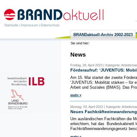
Startseite
|
Impressum
|
Datenschutz
BRANDaktuell-Archiv 2002-2023
Sie sind hier:
News
Freitag, 28. April 2023 |
Kategorie: Arbeitsma
Förderaufruf: ‘JUVENTUS: Mobili
Am 15. Mai startet der zweite Fördera
‘JUVENTUS: Mobilität stärken – für e
Arbeit und Soziales (BMAS). Das Prog
mehr »
Montag, 03. April 2023 |
Kategorie: Arbeitsmar
Neues Fachkräfteeinwanderung
Um ausländischen Fachkräften die Mö
erleichtern, hat das Bundeskabinett
Fachkräfteeinwanderungsgesetz besch
mehr »