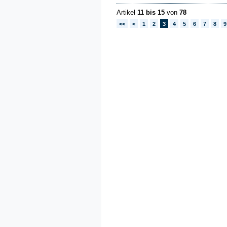
Artikel
11 bis 15
von
78
<<
<
1
2
3
4
5
6
7
8
9