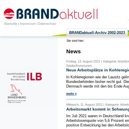
Startseite
|
Impressum
|
Datenschutz
BRANDaktuell-Archiv 2002-2023
Sie sind hier:
News
Freitag, 13. August 2021 |
Kategorie: Arbeits
Städte/Kommunen
Neue Arbeitsplätze in Kohlereg
In Kohleregionen wie der Lausitz geli
Bundesbehörden bisher recht gut. Die
Demnach werde mit den bis Ende Aug
mehr »
Mittwoch, 11. August 2021 |
Kategorie: Arbeits
Arbeitsmarkt kommt in Schwun
Im Juli 2021 waren in Deutschland kn
Arbeitslosenquote von 5,6 Prozent ent
positive Entwicklung bei den Arbeitslo