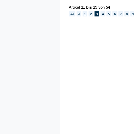
Artikel
11 bis 15
von
54
<<
<
1
2
3
4
5
6
7
8
9