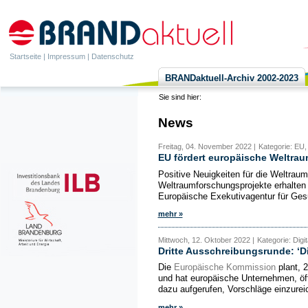
Startseite
|
Impressum
|
Datenschutz
BRANDaktuell-Archiv 2002-2023
Sie sind hier:
News
Freitag, 04. November 2022 |
Kategorie: EU
EU fördert europäische Weltra
Positive Neuigkeiten für die Weltrau
Weltraumforschungsprojekte erhalten 
Europäische Exekutivagentur für Gesu
mehr »
Mittwoch, 12. Oktober 2022 |
Kategorie: Dig
Dritte Ausschreibungsrunde: ‘Di
Die
Europäische Kommission
plant, 2
und hat europäische Unternehmen, öf
dazu aufgerufen, Vorschläge einzureic
mehr »