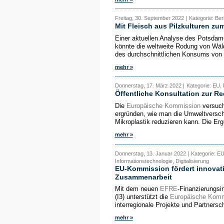
Freitag, 30. September 2022 |
Kategorie: Be
Mit Fleisch aus Pilzkulturen zu
Einer aktuellen Analyse des Potsdam-I
könnte die weltweite Rodung von Wäld
des durchschnittlichen Konsums von R
mehr »
Donnerstag, 17. März 2022 |
Kategorie: EU,
Öffentliche Konsultation zur R
Die
Europäische Kommission
versucht
ergründen, wie man die Umweltversch
Mikroplastik reduzieren kann. Die Erg
mehr »
Donnerstag, 13. Januar 2022 |
Kategorie: E
Informationstechnologie, Digitalisierung
EU-Kommission fördert innovativ
Zusammenarbeit
Mit dem neuen
EFRE
-Finanzierungsin
(I3) unterstützt die
Europäische Komm
interregionale Projekte und Partnersc
mehr »