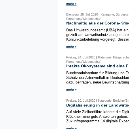
mehr »
Dienstag, 28. Juli 2020 |
Kategorie: Bürgersc
Forschung/Wissenschaft
Nachhaltig aus der Corona-Kris
Das Umweltbundesamt (UBA) hat ein K
gezielt am Umweltschutz ausgerichte
Konjunkturbelebung vorgelegt, dessen
mehr »
Freitag, 24. Juli 2020 |
Kategorie: Bürgersch
Forschung/Wissenschaft
Intakte Ökosysteme sind eine F
Bundesministerium für Bildung und F
Schutz der Artenvielfalt in Deutschla
dazu beitragen, neue Bewirtschaftun
mehr »
Freitag, 10. Juli 2020 |
Kategorie: Berichte/S
Digitalisierung in der Landwirts
Auf viele Zielkonflikte könnte die Digi
Klöckner, eine gute Antworten geben
Zukunftsprogramms 14 digitale Experim
mehr »