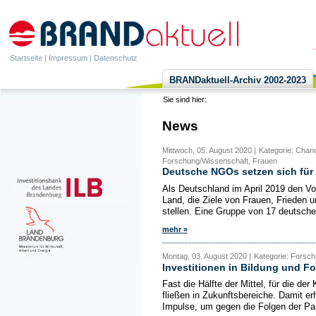
Startseite
|
Impressum
|
Datenschutz
BRANDaktuell-Archiv 2002-2023
Sie sind hier:
News
Mittwoch, 05. August 2020 |
Kategorie: Chanc
Forschung/Wissenschaft, Frauen
Deutsche NGOs setzen sich für 
Als Deutschland im April 2019 den Vo
Land, die Ziele von Frauen, Frieden u
stellen. Eine Gruppe von 17 deutsche
mehr »
Montag, 03. August 2020 |
Kategorie: Forsch
Investitionen in Bildung und F
Fast die Hälfte der Mittel, für die de
fließen in Zukunftsbereiche. Damit er
Impulse, um gegen die Folgen der Pa