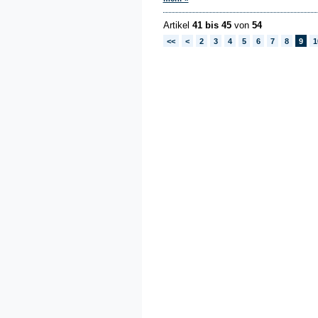
Artikel
41 bis 45
von
54
<<
<
2
3
4
5
6
7
8
9
1