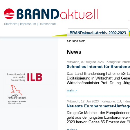
Startseite
|
Impressum
|
Datenschutz
BRANDaktuell-Archiv 2002-2023
Sie sind hier:
News
Mittwoch, 02. August 2023 |
Kategorie: Infor
Schnelles Internet für Branden
Das Land Brandenburg hat eine 5G-Land
Digitalisierung in Wirtschaft und Gese
Wirtschaftsminister Prof. Dr.-Ing. Jör
mehr »
Mittwoch, 12. Juli 2023 |
Kategorie: EU, Indus
Neueste Eurobarometer-Umfrage
Die große Mehrheit der Europäerinnen
geht aus der jüngsten Eurobaromete
2023 hervor. Ganze 85 Prozent der
E
mehr »