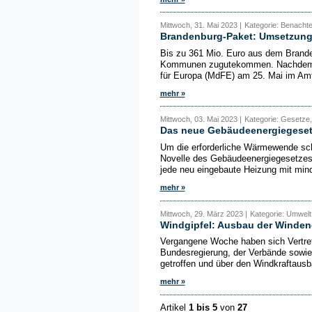
Mittwoch, 31. Mai 2023 |
Kategorie: Benachtei
Brandenburg-Paket: Umsetzung
Bis zu 361 Mio. Euro aus dem Brande
Kommunen zugutekommen. Nachdem die
für Europa (MdFE) am 25. Mai im Amtsb
mehr »
Mittwoch, 03. Mai 2023 |
Kategorie: Gesetze,
Das neue Gebäudeenergiegeset
Um die erforderliche Wärmewende schn
Novelle des Gebäudeenergiegesetzes
jede neu eingebaute Heizung mit mind
mehr »
Mittwoch, 29. März 2023 |
Kategorie: Umwelt
Windgipfel: Ausbau der Winden
Vergangene Woche haben sich Vertrete
Bundesregierung, der Verbände sowie
getroffen und über den Windkraftausba
mehr »
Artikel
1 bis 5
von
27