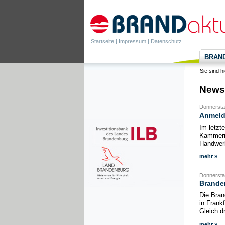
Startseite
|
Impressum
|
Datenschutz
BRANDa
Sie sind h
News
Donnerstag
Anmelde
Im letzt
Kammern 
Handwerk
mehr »
Donnerstag
Brande
Die Bran
in Frank
Gleich d
mehr »