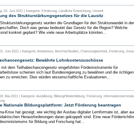
, 03. Juni 2021 |
Kategorie: Förderung, Ländliche Entwicklung, Umwelt
ng des Strukturstärkungsgesetzes für die Lausitz
Strukturstärkungsgesetz wurden die Grundlagen für den Strukturwandel in der
geschaffen. Doch was genau bedeutet das Gesetz für die Region? Welche
 sind konkret geplant? Wie viele neue Arbeitsplätze könnten...
01. Juni 2021 |
Kategorie: Arbeitslose, Berichte/Studien, Chancengleichheit, Förderung, Gese
bechancengesetz: Bewährte Lohnkostenzuschüsse
 mit dem Teilhabechancengesetz eingeführten Förderinstrumente für
arbeitslose scheinen sich laut Bundesregierung zu bewähren und die richtigen
pen zu erreichen. Dies würden wissenschaftliche Evaluationen...
19. Mai 2021 |
Kategorie: Ausbildung, Bildung/Weiterbildung, Förderung, Informationstechnolo
rung
ive Nationale Bildungsplattform: Jetzt Förderung beantragen
na-Krise hat gezeigt, wie wichtig der Ausbau digitaler Lernformate ist, aber a
idaktischen Herausforderungen daran gekoppelt sind. Eine neue Förderrichtlin
esministeriums für Bildung und Forschung hat...