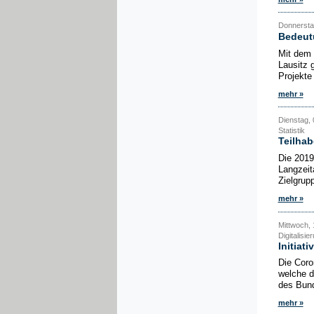
Donnerstag
Bedeutu
Mit dem 
Lausitz 
Projekte
mehr »
Dienstag, 
Statistik
Teilha
Die 2019
Langzeit
Zielgrup
mehr »
Mittwoch, 
Digitalisie
Initiat
Die Coro
welche d
des Bund
mehr »