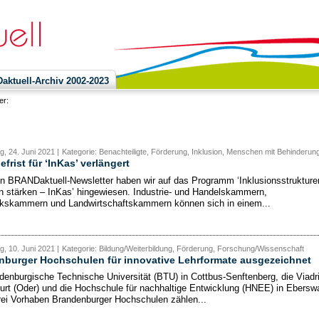
ktuell-Archiv 2002-2023
ier:
, 24. Juni 2021 |
Kategorie: Benachteiligte, Förderung, Inklusion, Menschen mit Behinderun
frist für ‘InKas’ verlängert
en BRANDaktuell-Newsletter haben wir auf das Programm ‘Inklusionsstrukture
stärken – InKas’ hingewiesen. Industrie- und Handelskammern,
skammern und Landwirtschaftskammern können sich in einem...
, 10. Juni 2021 |
Kategorie: Bildung/Weiterbildung, Förderung, Forschung/Wissenschaft
nburger Hochschulen für innovative Lehrformate ausgezeichnet
denburgische Technische Universität (BTU) in Cottbus-Senftenberg, die Viadr
furt (Oder) und die Hochschule für nachhaltige Entwicklung (HNEE) in Ebersw
rei Vorhaben Brandenburger Hochschulen zählen...