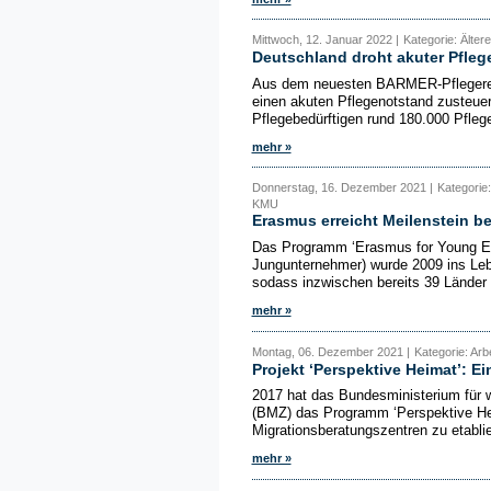
Mittwoch, 12. Januar 2022 |
Kategorie: Ältere
Deutschland droht akuter Pfleg
Aus dem neuesten BARMER-Pflegerepo
einen akuten Pflegenotstand zusteue
Pflegebedürftigen rund 180.000 Pflege
mehr »
Donnerstag, 16. Dezember 2021 |
Kategorie:
KMU
Erasmus erreicht Meilenstein b
Das Programm ‘Erasmus for Young Ent
Jungunternehmer) wurde 2009 ins Leb
sodass inzwischen bereits 39 Länder 
mehr »
Montag, 06. Dezember 2021 |
Kategorie: Arb
Projekt ‘Perspektive Heimat’: E
2017 hat das Bundesministerium für 
(BMZ) das Programm ‘Perspektive He
Migrationsberatungszentren zu etablie
mehr »