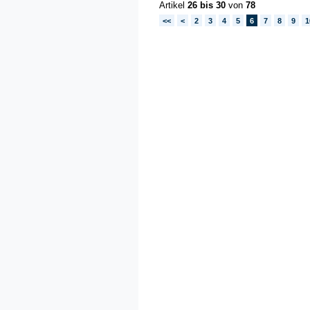
Artikel
26 bis 30
von
78
<<
<
2
3
4
5
6
7
8
9
1