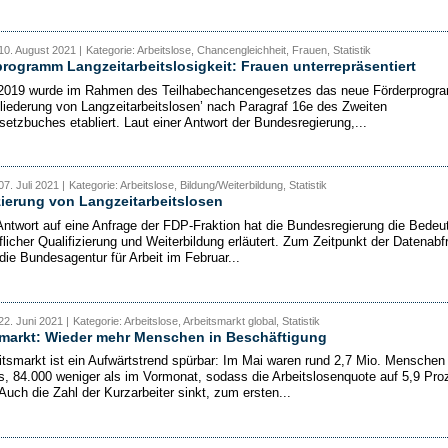
10. August 2021 |
Kategorie: Arbeitslose, Chancengleichheit, Frauen, Statistik
rogramm Langzeitarbeitslosigkeit: Frauen unterrepräsentiert
 2019 wurde im Rahmen des Teilhabechancengesetzes das neue Förderprog
gliederung von Langzeitarbeitslosen’ nach Paragraf 16e des Zweiten
setzbuches etabliert. Laut einer Antwort der Bundesregierung,...
7. Juli 2021 |
Kategorie: Arbeitslose, Bildung/Weiterbildung, Statistik
zierung von Langzeitarbeitslosen
 Antwort auf eine Anfrage der FDP-Fraktion hat die Bundesregierung die Bedeu
flicher Qualifizierung und Weiterbildung erläutert. Zum Zeitpunkt der Datenabf
die Bundesagentur für Arbeit im Februar...
22. Juni 2021 |
Kategorie: Arbeitslose, Arbeitsmarkt global, Statistik
smarkt: Wieder mehr Menschen in Beschäftigung
tsmarkt ist ein Aufwärtstrend spürbar: Im Mai waren rund 2,7 Mio. Menschen
os, 84.000 weniger als im Vormonat, sodass die Arbeitslosenquote auf 5,9 Pro
Auch die Zahl der Kurzarbeiter sinkt, zum ersten...