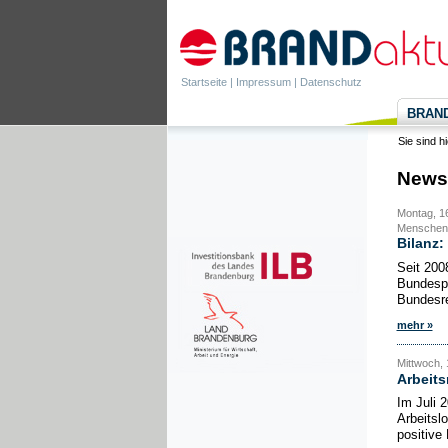
Startseite
|
Impressum
|
Datenschutz
BRANDa
Sie sind h
News
Montag, 16
Menschen 
Bilanz:
Seit 200
Bundespr
Bundesre
mehr »
Mittwoch, 
Arbeit
Im Juli 
Arbeitsl
positive