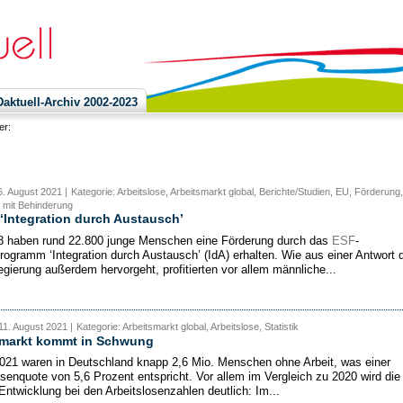
ktuell-Archiv 2002-2023
ier:
. August 2021 |
Kategorie: Arbeitslose, Arbeitsmarkt global, Berichte/Studien, EU, Förderung,
mit Behinderung
 ‘Integration durch Austausch’
8 haben rund 22.800 junge Menschen eine Förderung durch das
ESF
-
ogramm ‘Integration durch Austausch’ (IdA) erhalten. Wie aus einer Antwort 
gierung außerdem hervorgeht, profitierten vor allem männliche...
11. August 2021 |
Kategorie: Arbeitsmarkt global, Arbeitslose, Statistik
smarkt kommt in Schwung
2021 waren in Deutschland knapp 2,6 Mio. Menschen ohne Arbeit, was einer
osenquote von 5,6 Prozent entspricht. Vor allem im Vergleich zu 2020 wird die
 Entwicklung bei den Arbeitslosenzahlen deutlich: Im...