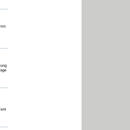
ramm
tung
rage
zent