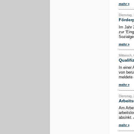
mehr »
Dienstag, 
Förderp
Im Jahr
zur ‘Ein
Sozialge
mehr »
Mittwoch, 0
Qualifi
In einer
von beru
meldete 
mehr »
Dienstag, 
Arbeit
Am Arbei
arbeitsl
absinkt. 
mehr »