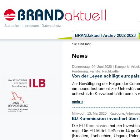
Startseite
|
Impressum
|
Datenschutz
BRANDaktuell-Archiv 2002-2023
Sie sind hier:
News
Donnerstag, 04. Juni 2020 |
Kategorie: Arbei
Förderung, Familie, Fachkräfte
Von der Leyen schlägt europäisc
Zur Bewältigung der Folgen der Coro
ein neues Instrument zur Unterstützu
unterstützte Kurzarbeit hätte bereits 
mehr »
Mittwoch, 13. Mai 2020 |
Kategorie: Arbeitsm
EU-Kommission investiert über 1
Die
EU-Kommission
hat ein Investiti
migt. Die
EU
-Mittel fließen in 14 groß
(Kroatien, Tschechien, Ungarn, Polen