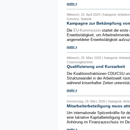
mehr »
Mittwoch, 22. April 2020 |
Kategorie: Arbeitsm
Gesetze, Statistik
Kampagne zur Bekämpfung von 
Die
EU-Kommission
startet die erst
Erwerbstätigkeit, um Arbeitnehmende
angemeldeter Erwerbstätigkeit aufzuze
mehr »
Mittwoch, 25. März 2020 |
Kategorie: Arbeitsl
Chancengleichheit
Qualifizierung und Kurzarbeit
Die Koalitionsfraktionen CDU/CSU un
Strukturwandel in der Arbeitswelt rü
während krisenhafter Zeiten unterstüt
mehr »
Donnerstag, 19. März 2020 |
Kategorie: Arbe
Mitarbeiterbeteiligung muss att
Um internationale Spitzenkräfte für 
eine lukrative Kapitalbeteiligung ein 
Anhörung im Finanzausschuss im De
mehr »