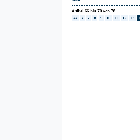
Artikel
66 bis 70
von
78
<<
<
7
8
9
10
11
12
13