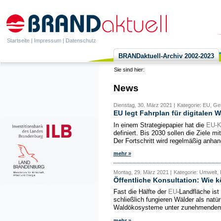
Startseite
|
Impressum
|
Datenschutz
BRANDaktuell-Archiv 2002-2023
Sie sind hier:
News
Dienstag, 30. März 2021 |
Kategorie: EU, Ges
EU legt Fahrplan für digitalen W
In einem Strategiepapier hat die
EU-K
definiert. Bis 2030 sollen die Ziele 
Der Fortschritt wird regelmäßig anhand 
mehr »
Montag, 29. März 2021 |
Kategorie: Umwelt,
Öffentliche Konsultation: Wie 
Fast die Hälfte der
EU
-Landfläche ist
schließlich fungieren Wälder als natü
Waldökosysteme unter zunehmendem D
mehr »