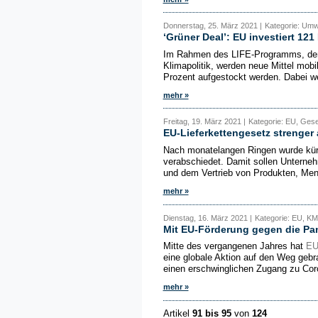
Donnerstag, 25. März 2021 |
Kategorie: Umw
‘Grüner Deal’: EU investiert 121
Im Rahmen des LIFE-Programms, dem
Klimapolitik, werden neue Mittel mobi
Prozent aufgestockt werden. Dabei w
mehr »
Freitag, 19. März 2021 |
Kategorie: EU, Gese
EU-Lieferkettengesetz strenger 
Nach monatelangen Ringen wurde kürz
verabschiedet. Damit sollen Unterneh
und dem Vertrieb von Produkten, Men
mehr »
Dienstag, 16. März 2021 |
Kategorie: EU, K
Mit EU-Förderung gegen die P
Mitte des vergangenen Jahres hat
E
eine globale Aktion auf den Weg gebr
einen erschwinglichen Zugang zu Cor
mehr »
Artikel
91 bis 95
von
124