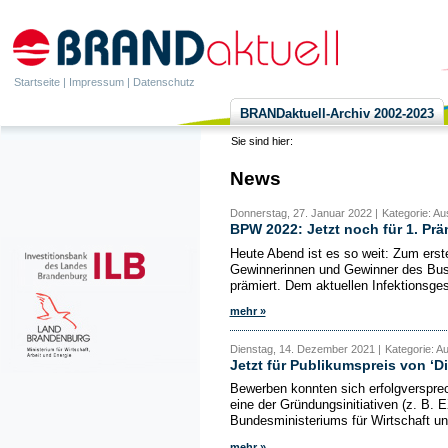
Startseite
|
Impressum
|
Datenschutz
BRANDaktuell-Archiv 2002-2023
Sie sind hier:
News
Donnerstag, 27. Januar 2022 |
Kategorie: A
BPW 2022: Jetzt noch für 1. Pr
Heute Abend ist es so weit: Zum ers
Gewinnerinnen und Gewinner des Bus
prämiert. Dem aktuellen Infektionsges
mehr »
Dienstag, 14. Dezember 2021 |
Kategorie: A
Jetzt für Publikumspreis von ‘D
Bewerben konnten sich erfolgversprec
eine der Gründungsinitiativen (z. B.
Bundesministeriums für Wirtschaft un
mehr »