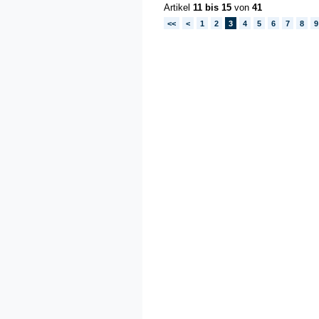
Artikel
11 bis 15
von
41
<<
<
1
2
3
4
5
6
7
8
9