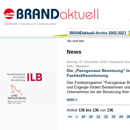
Startseite
|
Impressum
|
Datenschutz
BRANDaktuell-Archiv 2002-2023
Sie sind hier:
News
Montag, 02. Dezember 2019 |
Kategorie: Aus
KMU, Migranten
Die „Passgenaue Besetzung“ lei
Fachkräftesicherung
Das Förderprogramm "Passgenaue Bes
und Engergie fördert Beraterinnen und
Unternehmen bei der Besetzung ihrer 
mehr »
Artikel
136 bis 136
von
136
<<
<
19
20
21
22
23
24
2