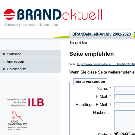
Startseite
|
Impressum
|
Datenschutz
BRANDaktuell-Archiv 2002-2023
Sie sind hier:
Seite empfehlen
Startseite
Impressum
Seite:
https://www.lasa-brandenbur......4aba6ddf3c1
Datenschutz
Wenn Sie diese Seite weiterempfehlen 
Seite versenden
Name:
*
E-Mail:
*
Empfänger E-Mail:
*
Nachricht:
Code:
*