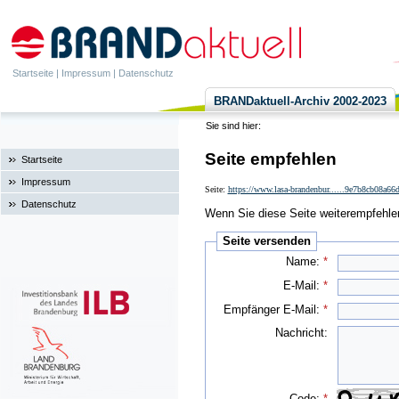
Startseite
|
Impressum
|
Datenschutz
BRANDaktuell-Archiv 2002-2023
Sie sind hier:
Seite empfehlen
Startseite
Impressum
Seite:
https://www.lasa-brandenbur......9e7b8cb08a6
Datenschutz
Wenn Sie diese Seite weiterempfehlen 
Seite versenden
Name:
*
E-Mail:
*
Empfänger E-Mail:
*
Nachricht:
Code:
*