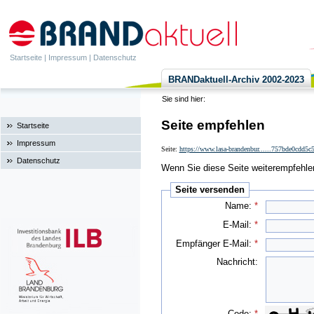
Startseite
|
Impressum
|
Datenschutz
BRANDaktuell-Archiv 2002-2023
Sie sind hier:
Seite empfehlen
Startseite
Impressum
Seite:
https://www.lasa-brandenbur......757bde0cdd5
Datenschutz
Wenn Sie diese Seite weiterempfehlen 
Seite versenden
Name:
*
E-Mail:
*
Empfänger E-Mail:
*
Nachricht:
Code:
*