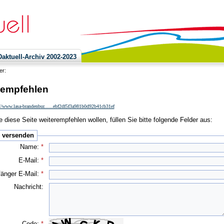
ktuell-Archiv 2002-2023
ier:
 empfehlen
//www.lasa-brandenbur......ebf2df5f3a981b0d92b41cb31ef
 diese Seite weiterempfehlen wollen, füllen Sie bitte folgende Felder aus:
e versenden
Name:
*
E-Mail:
*
änger E-Mail:
*
Nachricht:
Code:
*