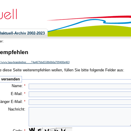
ktuell-Archiv 2002-2023
ier:
 empfehlen
://www.lasa-brandenbur......74a467bbd558b6b6a709400e463
 diese Seite weiterempfehlen wollen, füllen Sie bitte folgende Felder aus:
e versenden
Name:
*
E-Mail:
*
änger E-Mail:
*
Nachricht:
Code:
*