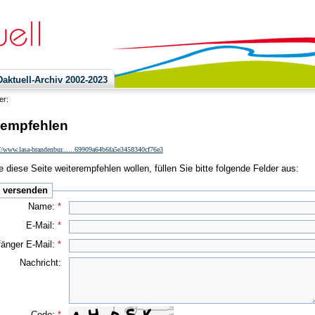
ktuell-Archiv 2002-2023
ier:
 empfehlen
://www.lasa-brandenbur......69909a64b6fa5e3458340cf76e3
 diese Seite weiterempfehlen wollen, füllen Sie bitte folgende Felder aus:
e versenden
Name:
*
E-Mail:
*
änger E-Mail:
*
Nachricht:
Code:
*